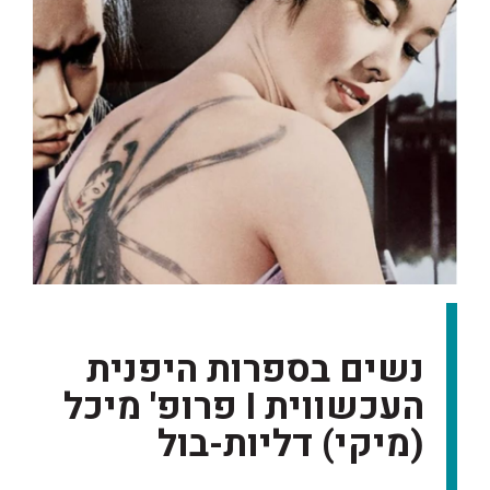
נשים בספרות היפנית
העכשווית I פרופ' מיכל
(מיקי) דליות-בול