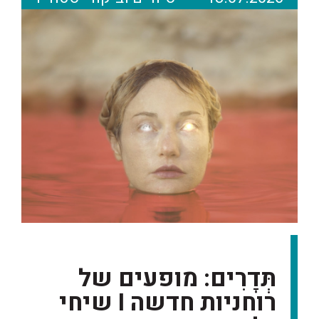
תְּדָרִים: מופעים של
רוחניות חדשה I שיחי