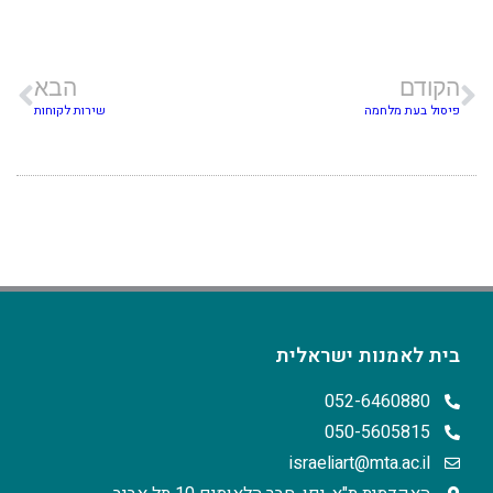
הקודם
הבא
פיסול בעת מלחמה
שירות לקוחות
בית לאמנות ישראלית
052-6460880
050-5605815
israeliart@mta.ac.il