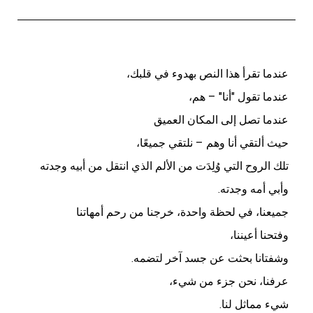
عندما تقرأ هذا النص بهدوء في قلبك،
عندما تقول "أنا" – هم،
عندما تصل إلى المكان العميق
حيث ألتقي أنا وهم – نلتقي جميعًا،
تلك الروح التي وُلِدَت من الألم الذي انتقل من أبيه وجدته
وأبي أمه وجدته.
جميعنا، في لحظة واحدة، خرجنا من رحم أمهاتنا
وفتحنا أعيننا،
وشفتانا بحثت عن جسد آخر لتضمه.
عرفنا، نحن جزء من شيء،
شيء مماثل لنا.