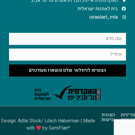
האקדמית ת"א-יפו, חבר הלאומים 10 תל אביב
בית לאמנות ישראלית
israeliart_mta
הצטרפו לניוזלטר שלנו והשארו מעודכנים
מדיניות
הצהרת
פרטיות
נגישות
Design: Adlai Stock/ Lilach Haberman | Made
with
by GemPlan*