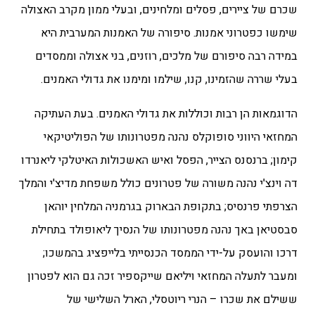
שכרם של ציירים, פסלים ומלחינים, ובעלי ממון מקרב האצולה
שימשו כפטרוני אמנות. סיפורה של האמנות המערבית היא
במידה רבה סיפורם של מלכים, רוזנים, בני אצולה וממסדים
בעלי שררה שהזמינו, קנו, שילמו ומימנו את גדולי האמנים.
הדוגמאות הן רבות וכוללות את גדולי האמנים. בעת העתיקה
המחזאי היווני סופוקלס נהנה מפטרונותו של הפוליטיקאי
קימון; ברנסנס הצייר, הפסל ואיש האשכולות האיטלקי ליאנרדו
דה וינצ'י נהנה משורה של פטרונים כולל משפחת מדיצ'י והמלך
הצרפתי פרנסיס; בתקופת הבארוק בגרמניה המלחין יוהאן
סבסטיאן באך נהנה מפטרונותו של הנסיך ליאופולד בתחילת
דרכו והועסק על-ידי הממסד הכנסייתי בלייפציג בהמשכו;
ומעבר לתעלה המחזאי ויליאם שייקספיר זכה גם הוא לפטרון
ששילם את שכרו – הנרי ריוטסלי, הארל השלישי של