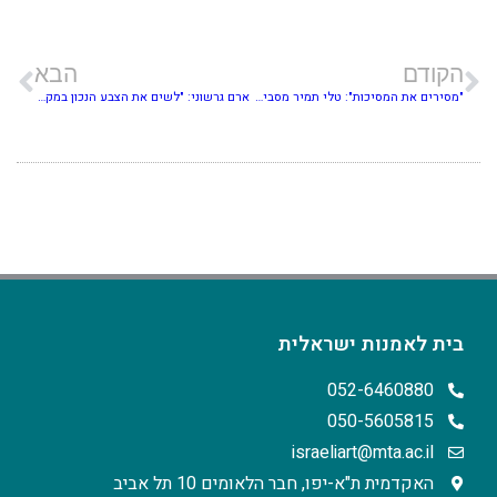
הקודם
הבא
"מסירים את המסיכות": טלי תמיר מסבירה למה האמנות הישראלית בסכנה. פרויקט מיוחד
ארם גרשוני: "לשים את הצבע הנכון במקום הנכון זה קיק של דופמין למוח"
בית לאמנות ישראלית
052-6460880
050-5605815
israeliart@mta.ac.il
האקדמית ת"א-יפו, חבר הלאומים 10 תל אביב