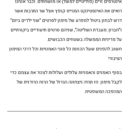
אינטרסים זרים (פוליטיים למשל) או מושחתים. וכבר אנחנו
רואים את האינסטינקט המגייס קופץ אצל שר התרבות אשר
דרש לבחון ביטול למפרע של מימון לסרטים "שני ילדים ביום"
ו"חברון: מעבדת השליטה", שניהם סרטים תיעודיים ביקורתיים
על מדיניות הממשלה בשטחים הכבושים.
חשוב להפנים שעל הכוונת כל סוגי האמנויות וכל דרכי המימון
הציבורי.
בסוף האמנים והאמניות עלולים ועלולות לצנזר את עצמם כדי
לקבל מימון. וזו תהיה ניצחונה הגדול של הרוח הרודנית של
המהפכה המשפטית.