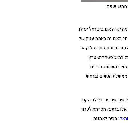
 חמש שנים
מר – מה יקרה אם בישראל ינהלו
י, האם זה באמת עניין של
 מורכב ומתמשך מול קהל
בל במנצ'סטר לתאטרון
בתאטרון Volksbühne בברלין. בפרויקט הפרפורמטיבי השתתפו נשים
ת ממשלת הנשים (בראש
ן החלטות הרות גורל מתפנה לשיר שיר ערש לילד הקטן
אלו ברתנא מסיימת לערוך
ראל"
בבית לאמנות