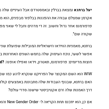
יעל ברתנא
נמצאת בברלין ובאמסטרדם אבל העיניים שלה צו
אקרמן שמצלם עבורה את ההפגנות בבלפור מבפנים, הוא מעביר
פרפורמנס אחד גדול וחשוב. זה די מדהים וחבל לי שאני מפס
שקורה שם".
ברתנא, מאמניות הווידאו הישראליות המובילות שפועלת שנים
אפשר לשער, נוכח העיסוק שלה בחמש השנים האחרונות בס
חוצות מדיומים: פרפורמנס, תאטרון, וידאו ואפילו אופנה:
?What if Women Ruled the World
WIW הוא השם המקוצר של הפרויקט שנקרא לרגע כמו שם 
האם ברתנא, שבגוף העבודות שלה מתבוננת באמצעים קולנועיי
דרך האמנות שלה זרם אקטיביסטי שישנה סדרי עולם?
אם כן, 