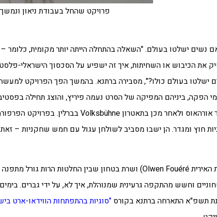
פרויקט שהחל בעבודת ניאון ונמשך
ת ניאון ששאלה מה אם נשים ישלטו בעולם. "השאלה בהתחלה הייתה יותר מקומית, כלו
 את הכיבוש או השחיתות, איך זה ישפיע על הסכסוך הישראלי-פלסטינ
 ישלטו בעולם כולו?", מסבירה ברתנא. בהמשך הפך הפרויקט למעשה
ורמי הפקה, ביניהם המפיקה של הסרט נעמה פיריץ, והוצג תחילה בפסטי
(manchester international festival) ובהמשך בדנמרק בעיר אורהאוס ולאחר מכן 
יות חוץ ומגדר. הן ישבו מסביב לשולחן עגול עם חמש שחקניות – זא
יש לה נשיאה סמכותית עם שיער אפור ומבט חזק (השחקנית האירית Olwen Fouéré) ושרת בטחון שבי
יים וחשש מהתקפה גרעינית שמנוהלת, איך לא, על ידי גברים. בימים 
נת תשפ"א התארחה ברתנא בקורס
"סוגיות בהתפתחות הווידאו-ארט ביש