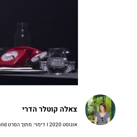
צאלה קוטלר הדרי
אוגוסט 2020 I דימוי: מתוך הסרט What if Women Ruled the World, יעל ברתנא, 47 דקות, 2017-8