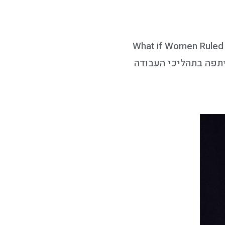
בימים אלה מסיימת יעל ברתנא, מהאמניות הישראליות המצליחות בעולם, את הסרט שמסכם את הפרויקט What if Women Ruled
שיתפה בתהליכי העבודה