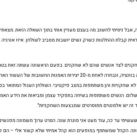
יקט.
אבל ניסיתי לחשוב מה בעצם מעניין אותי בתוך השאלה הזאת. מצאתי 
ראית קבלת ההחלטות כשרק נשים יושבות מסביב לשולחן. איזו אנרגיה ת
נים לצד אנשים שהם לא שחקנים. בפעם הראשונה עשתה זאת בטרילו
תוכה בתדהמה" (אותה הציגה ב-2011 בביתן הפולני בביאנלה בוונציה, ונבחרה לאחת מ-20 יצירות 
לא שחקניות והן משתתפות במצב פיקטיבי. השולחן העגול המתואר בס
לום. הנשים משתתפות בשיחה בתפקיד עצמן ומביאות את הידע האמיתי 
לצד זה יש אלמנטים מתוסרטים שמבצעות השחקניות".
שעשיתי עד כה, עוד מעט אני סוגרת שנה. הסרט ערוך משמונה מפגשים 
נה. הקהל שמשתתף במופעים הוא קהל אמיתי שלא קשור אלי – הם קנו