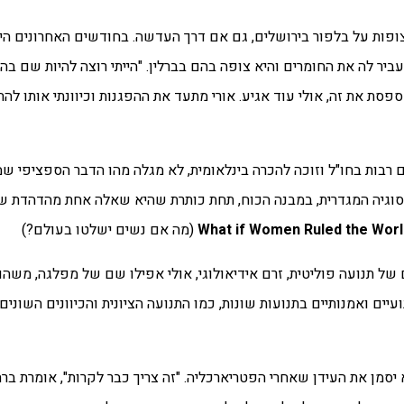
פות על בלפור בירושלים, גם אם דרך העדשה. בחודשים האחרונים הי
 לה את החומרים והיא צופה בהם בברלין. "הייתי רוצה להיות שם בהפ
פסת את זה, אולי עוד אגיע. אורי מתעד את ההפגנות וכיוונתי אותו לה
 רבות בחו"ל וזוכה להכרה בינלאומית, לא מגלה מהו הדבר הספציפי שמ
וגיה המגדרית, במבנה הכוח, תחת כותרת שהיא שאלה אחת מהדהדת 
(מה אם נשים ישלטו בעולם?)
של תנועה פוליטית, זרם אידיאולוגי, אולי אפילו שם של מפלגה, משה
ם ואמנותיים בתנועות שונות, כמו התנועה הציונית והכיוונים השונים
הוא יתכנס תחת הקריאה ל- New Gender Order והוא יסמן את העידן שאחרי הפטריארכליה. "זה צריך כבר לקרות"