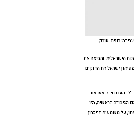
ריכה: רונית שורק
נות הישראלית, והביאה את
קפת סלילת הדרך לאמנים ישראלים בניו־ יורק בשנות ה־60 וה־70. קשריה עם מוזיאון ישראל היו הדוקים
 "לו הערכתי מראש את
 הגיבורה הראשית, היו
תו, על משמעות הזיכרון