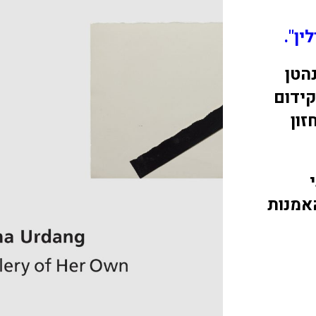
מנהטן
קידום
זון
אמנות