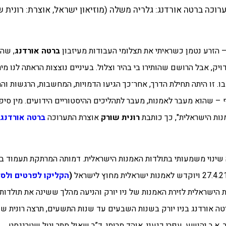
– הזרע נטמן כשראיתי את תצלומי העבודות מעיזבון
ברטה אורדנג
, שהב
ק, אבל הרושם שהותירו בי בהיר וצלול. בעיניים נוצצות הראתה לנו מירי
בו. זו היתה תחילת הדרך, אחר־כך הגיעו הדמויות, המחשבות, הרגשות ו
 – שהוא מעבר לאמנות, מעבר לתהליכים ההיסטוריים הידועים. מין סי
ות הישראלית", כך כותבת
רונית שורק
אוצרת התערוכה
ברטה אורדנג
טית ייחודית שחוללה שינוי משמעותי בתולדות האמנות הישראלית. דמותה המרתקת תע
(
הקליקו לפרטים ולס
ישראלית לזירת האמנות של ניו יורק והניעה מהלך ששינה את תולדות
טה אורדנג בניו יורק בשנות השבעים עד שנות התשעים, תרצה רונית ש
, א.ב יהושע, עפרי כנעני, אוהד מרומי, ד”ר שאול סתר וטל שטרנגסט.