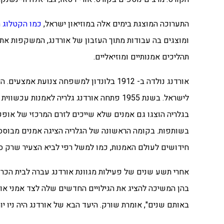
התערוכה המוצגת בימים אלה במוזיאון ישראל,
כמו הקטלוג ה
ומוצגים בה עבודות מתוך העזבון של אורדנג,
המשקפות את א
תהליכים אמנותיים ומוזיאליים.
אורדנג נולדה ב- 1912 בלונדון למשפחה צנ
לישראל. בשנת 1955 פתחה אורדנג גלריה לאמנ
בגלריה הוצגו גם אמנים שלא שייכים לזרם המרכזי של אופ
בשותפות.
בקומה הראשונה של הגלריה הציגה אמנים מבוססים 
חידושים לעולם האמנות, כמו למשל רפי לביא הצעיר שרק סיי
אחרי תשע שנים של פעילות מגוונת אורדנג עברה לבית הכרם 
בהן המשיכה להציג את הגילויים החדשים שלה לצד אמני או
באותם שנים", אומרת שורק.
היעד הבא של אורדנג היה ניו יור