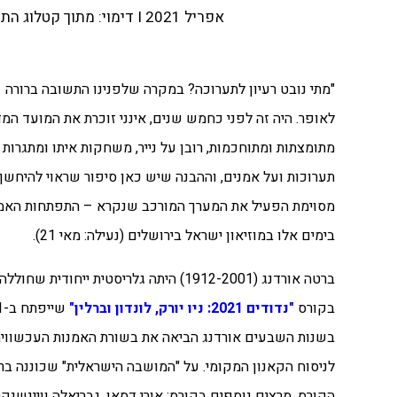
אפריל 2021 I דימוי: מתוך קטלוג התערוכה ברטה אורדנג: גלריה משלה (מוזיאון ישראל, אוצרת: רונית שורק)
"מתי נובט רעיון לתערוכה? במקרה שלפנינו התשובה ברורה 
לאופר. היה זה לפני כחמש שנים, אינני זוכרת את המועד המדוי
מתומצתות ומתוחכמות, רובן על נייר, משחקות איתו ומתגרות 
תערוכות ועל אמנים, וההבנה שיש כאן סיפור שראוי להיחשף
מסוימת הפעיל את המערך המורכב שנקרא – התפתחות האמנ
בימים אלו במוזיאון ישראל בירושלים (נעילה: מאי 21).
ברטה אורדנג (1912-2001) היתה גלריס
בקורס
"נדודים 2021: ניו יורק, לונדון וברלין"
שייפתח ב-27.4.21 ויוקדש לאמנות ישראלית מחוץ לישראל
בשנות השבעים אורדנג הביאה את בשורת האמנות העכשווית ה
לניסוח הקאנון המקומי. על "המושבה הישראלית" שכוננה בר
הקורס.
מרצים נוספים בקורס: אורי דסאו, גבריאלה וויינשנקר