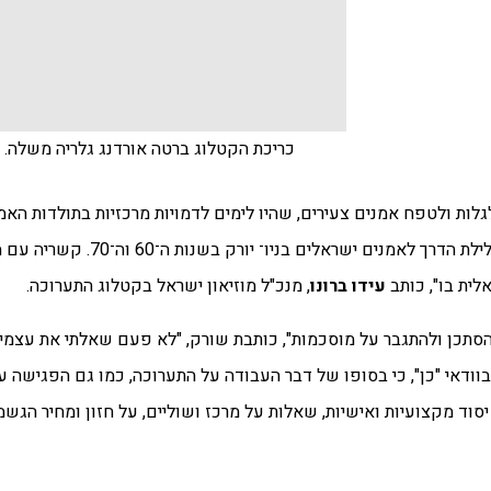
כריכת הקטלוג ברטה אורדנג גלריה משלה. ע
גלות ולטפח אמנים צעירים, שהיו לימים לדמויות מרכזיות בתולדות האמ
"בשורת האוונגרד המקומי" לארצות־הברית. לזכותה נז
ית בו", כותב
עידו ברונו
, מנכ"ל מוזיאון ישראל בקטלוג התערוכה.
הסתכן ולהתגבר על מוסכמות", כותבת שורק, "לא פעם שאלתי את עצמי:
וודאי "כן", כי בסופו של דבר העבודה על התערוכה, כמו גם הפגישה עם
סוד מקצועיות ואישיות, שאלות על מרכז ושוליים, על חזון ומחיר הגשמ