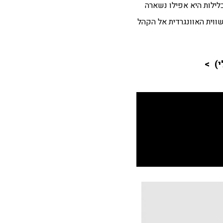
ובלילות היא אפילו נשארה
ווית האוונגרדית אל הקהל
י) >