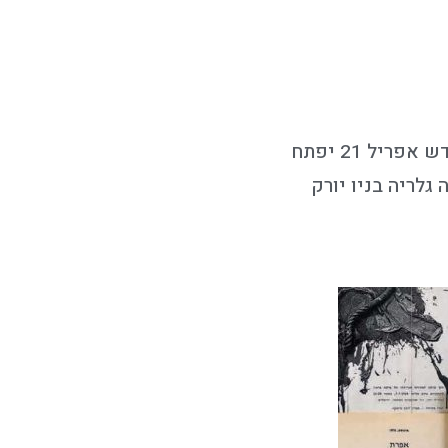
בימים אלו מוצגת במוזיאון ישראל תערוכה המוקדשת לדמותה המכוננת של הגלריסטית ברטה אורדנג. בחודש אפריל 21 יפתח
לריה בניו יורק