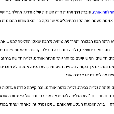
מלווה אותה
, עוברת דרך תחנות חייה השונות של אורדנג: תחילה בירושלי
נינות טעמה ואת הקו המינימליסטי שדבקה בו, ומאפשרות התבוננות מ
ועת אמצעים. היא היתה הבת הבכורה והמרדנית, ציונית נלהבת שאכן החליטה לממש 
ות עכשווית ברחוב ינאי בירושלים, גלריה רינה, ובה הובילה קו שנע מאמנות פיג
קים חדשים.
חמש שנים מאוחר יותר
פתחה אורדנג גלריה חדשה ברחוב 
ומוכרים אך בקומה השנייה, הניסיונית, היא הציגה אמנים לא מוכרים,
ם את לימודיו או אביבה אורי.
ופתחה גלריה בביתה, גלריה ברטה אורדנג, ובה קיימה סדרת תערוכות ש
פקים חדשים. "היא הצליחה להסית את מרכז הכובד של האמנות הישראל
ק – בירת האמנות העכשווית אותם שנים ופרק זה, כאמור, יעמוד במרכז הקור