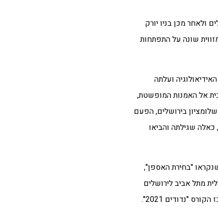
ם ולאחר מכן בניו יורק
זווית שונה על התפתחות
את האידיאולוגיה ועלתה
ורטיבית אל האמנות המופשטת,
שלומציון בירושלים, הפעם
 כאלה שגילתה והביאו
נקראו "בחירת האספן",
ית מתל אביב לירושלים
ס "נדודים 2021".