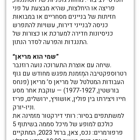
פריצה או היחלצות, שהיא מבצעת על פני
חזיתות של בניינים מסחריים או במבואות
כניסה לבנייני דירות, עשויות להתפרש
כניסיונות חדירה למערכת או כצורות של
התנגדות והפרעה לסדר הנתון.
“שמי הוא מריאן”
שיחה עם אוצרת התערוכה נועה רוזנבר.
רטרוספקטיבה המְזמנת מפגש מחודש עם גוף
העבודות המטלטל של מריאן ס’ מריאן (פנחס
בורשטין, 1977-1927) — עוקבת אחר מסע
חייו ויצירתו בין פולין, אושוויץ, ירושלים, פריז
וניו-יורק.
למשתתפים בסיור: רותי דירקטור מזמינה את
כולכם למופע של מיכל סממה בשיתוף 5
פרפורמרים: נכס, צאן, ברזל 2023, המתקיים