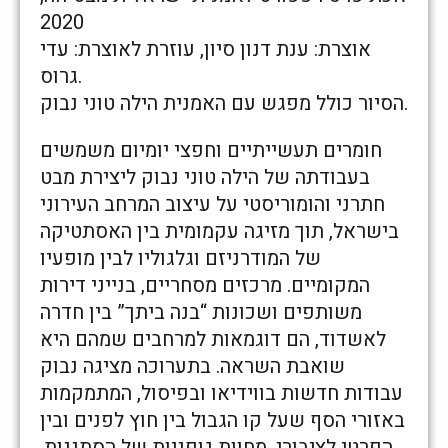
2020
אוצרת: ענת דנון סיון, עוזרת לאוצרת: עדי
גרוס.
הסיור כולל מפגש עם האמנית הילה טוני נבוק.
חומרים תעשייתיים וחפצי יומיום משמשים
בעבודתה של הילה טוני נבוק ליצירת מבט
חתרני והומוריסטי על עיצוב המרחב העירוני
בישראל, תוך מזיגה עקמומית בין האסתטיקה
של המודרניזם וגלגוליו לבין מופעיו
המקומיים. מרכזים מסחריים, בנייני דירות
משותפים ושכונות “בנה ביתך” בין חדרה
לאשדוד, הם דוגמאות למרחבים שמהם היא
שואבת השראה. בתערוכה מציגה נבוק
עבודות חדשות בווידיאו ובפיסול, המתמקמות
באזורי הסף שעל קו הגבול בין חוץ לפנים ובין
הפרטי לציבורי. מחוות גופניות של הסתננות,