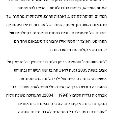
אמנות הווידיאו, ביניהם הטכנולוגיות שהביאו להתפתחות
המדיום והזיקה לקולנוע, לאמנות המיצג ולטלוויזיה. מחקרה של
טננבאום נעשה תוך איסוף, שימור של עבודות וידיאו היסטוריות
ותרגום של מאמרים חשובים בתחום שפורסמו בקטלוגים של
הפרויקט. האוצר רן קסמי אילן יחבור אל טננבאום ויחד הם
יבחנו בשני קולות סדרת תערוכות זו.
"לינה משותפת" שהוצגה בביתן הלנה רובינשטיין של מוזיאון תל
אביב בשנת 2005 נגעה לראשונה בנושא רגיש זה ובחוויות
אישיות וזיכרונות פרטיים של ילדי הלינה המשותפת. את
התערוכה פורצת הדרך הזו אצרה טלי תמיר לאחר עשור שבו
אצרה את גלריה הקיבוץ (
1994 –
2004). התערוכה משכה אליה
מבקרים רבים בני קיבוצים, עוזבי קיבוצים ורבים אחרים.
"התערוכה נגעה בלב כל המבקרים לא רק משום שנגעה