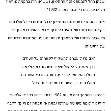
שבהן החל להבנות אוסף המוזיאון, וששיאן היה בהקמת מוזיאון
תל אביב בבית דיזינגוף באביב 1932".
אחד המסמכים שפרסם המוזיאון לרגל חגיגות היובל שלו תאר
בקצרה את חזונו של מאיר דיזינגוף – ראש העיר הראשון של
תל אביב. בסופו של המסמך מצוטט משפט ממחברת זכרונותיו
של דיזינגוף:
"אם נרגיל עצמנו להשקיף לפעמים על העולם
דרך אספקלריא של תיאור וציור, נמצא אולי את
העולם המתואר יותר יפה מעמק הבכא אשר הננו
מתלבטים בו, והיתה זו נחמתנו ביום צרה".
בהמשך המסמך הזה משנת 1982 נכתב כי יש בדבריו אלה של
דיזינגוף "אמת פשוטה שהיתה נכונה אז ונכונה גם היום". לדברי