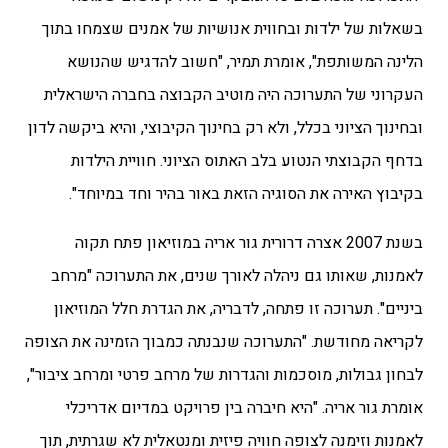
בשאלות של ילדות ובחווית אנושיות של אמנים שצמחו בתוך
הלינה המשותפת", אומרת תמיר, "חשוב להדגיש שהנושא
העקרוני של התערוכה היה מוטיב הקבוצה בחברה הישראלית
ובחינוך הציוני בכלל, ולא רק בחינוך הקיבוצי, והיא ביקשה לדון
בדחף הקבוצתי הנטוע בלב האתוס הציוני. חוויית הילדות
בקיבוץ האירה את הסוגיה הזאת באור בהיר וחד במיוחד".
בשנת 2007 אצרה דרורית גור אריה במוזיאון פתח תקוה
לאמנות, שאותו גם ניהלה לאורך שנים, את התערוכה "מרחב
ביניים". תערוכה זו פתחה, לדבריה, את הגדרת חלל המוזיאון
לקריאה מחודשת. "התערוכה שנבנתה כמבוך הזמינה את הצופה
לבחון גבולות, מוסכמות והגדרות של מרחב פרטי ומרחב ציבור",
אומרת גור אריה. "היא חיברה בין פרויקט במדיום אדריכלי
לאמנות וזימנה לצופה חוויה פיזית ומנטאלית לא שגרתית, תוך