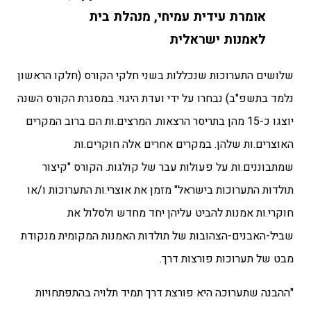
אומרת עידית עמיחי, מנהלת בית
לאמנות ישראלית
שלושים התערוכות שנכללות בשני חלקי הקורס (חלקו הראשון
נלמד בתשפ"ב) נבחרו על ידי ועדת היגוי. במסגרת הקורס השנה
יוצגו כ-15 מהן בתריסר הרצאות. המרצים.ות הם ברוב המקרים
האוצרים.ות שלהן. במקרים אחרים אלה חוקרים.ות
שמתבוננים.ות על פעולות עבר של קולגות. הקורס "קיצור
תולדות התערוכות בישראל" מזמן את אוצרי.ות התערוכות ו/או
חוקרי.ות אמנות להביט עליהן יחד מחדש ולסלול את
שביל-האבנים-הצהובות של תולדות האמנות המקומית מנקודת
מבט של תערוכות פורצות דרך.
"ההבנה שתערוכה היא פורצת דרך תמיד תלויה בהתפתחויות