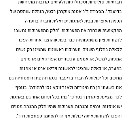
חברתיות, פוליטיות וטכנולוגיות ולעיתים קרובות מתרחשת
בדיעבד". מסבירה ד"ר אסנת צוקרמן רכטר, מנהלת שותפה של
תכנית האוצרות בבית לאמנות ישראלית וחברה בוועדה
המקצועית שבחרה את התערוכות. "חלק מהתערוכות נחשבו
לנקודות ציון משמעותיות כבר בעת שהוצגו, אחרות הפכו
לכאלה בחלוף השנים. תערוכות ראשונות שהציגו רק נשים
אמניות, למשל, או אמנים עכשוויים אפריקאים או סינים
במערב, או כאלה שהציגו לראשונה וידיאו ארט או אמנות
מחשב וכו' יכולות להתברר בדיעבד כנקודות ציון היסטוריות גם
אם בשעתו הן היו מינוריות ולאו דווקא זכו לתהודה". בנוסף
לכך, מציינת צוקרמן רכטר כי "כמו בכל תחום אחר גם באמנות
יש אופנות, זרמים ומגמות. תערוכות שהיו חלק ממגמה מסוים
והפכו למזוהות איתה יכולות אף הן להסתמן כפורצות דרך".