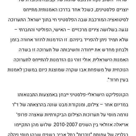
יוצרים פלסטינים, כשכל אחד בדרכו האמנותית מתייחס
לסיטואציה המורכבת שבה הפלסטיני חי בתוך ישראל. התערוכה
נגעה בשלושה צירים מרכזיים – האישי, הפוליטי והחברתי –
שלא תמיד ניתן להפריד ביניהם. זו הזדמנות לחזור אחורה בזמן
ולבחון מחדש את ייחודה וחשיבותה של תערוכה זו בשדה
האמנות הישראלית. אולי זוהי גם הזדמנות להתייחס לתערוכה
הנוכחית של משפחת אבו שקרה שמוצגת כיום במשכן לאמנות
בעין חרוד".
הקונפליקט הישראלי-פלסטיני ייבחן באמצעות התבטאותו
במדיום אחר – צילום, ומנקודת מבט שונה בהרצאתה של ד"ר
נורמה מוסי על תערוכות הצילום הביקורתיות שאצרה פרופ'
אריאלה אזולאי בין השנים 2010-2007. שלוש מהן התקיימו
בגלריה של עמותת "זוכרות" בתל אביב בשנים שבהן מוסי ניהלה