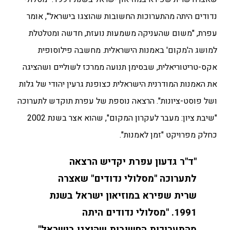
נדודים היתה מהתערוכות החשובות שהוצגו בישראל", אומר
עפרת, "משום שהעניקה משמעות נועזת, חדשה ומטלטלת
למושג ה'מקום' באמנות הישראלית. מחשבה פילוסופית
אקס-טריטוריאלית, שבסימן תנועה ממרכז לשוליים ושהציגה
את האמנות המודרנית הישראלית כצופנת גרעין יהודי של גלות
ושל פוסט-ציונות". הרצאה נוספת של עפרת תוקדש לתערוכה
"שיבת ציון: מעבר לעקרון המקום", שהוא אצר בשנת 2002
כחלק מפרויקט "זמן לאמנות".
"ד"ר גדעון עפרת יקדיש הרצאה
לתערוכה "מסלולי נדודים" שאצרה
שרית שפירא במוזיאון ישראל בשנת
1991. "מסלולי נדודים היתה
מהתערוכות החשובות שהוצגו בישראל",