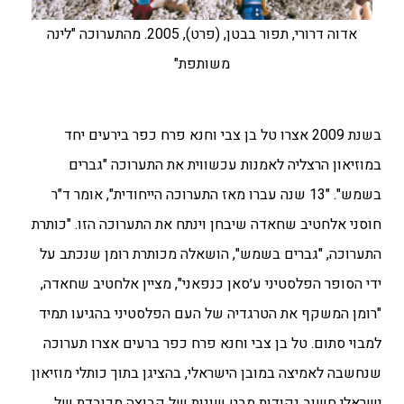
אדוה דרורי, תפור בבטן, (פרט), 2005. מהתערוכה "לינה
משותפת"
בשנת 2009 אצרו טל בן צבי וחנא פרח כפר בירעים יחד
במוזיאון הרצליה לאמנות עכשווית את התערוכה "גברים
בשמש". "13 שנה עברו מאז התערוכה הייחודית", אומר ד"ר
חוסני אלחטיב שחאדה שיבחן וינתח את התערוכה הזו. "כותרת
התערוכה, "גברים בשמש", הושאלה מכותרת רומן שנכתב על
ידי הסופר הפלסטיני ע׳סאן כנפאני", מציין אלחטיב שחאדה,
"רומן המשקף את הטרגדיה של העם הפלסטיני בהגיעו תמיד
למבוי סתום. טל בן צבי וחנא פרח כפר ברעים אצרו תערוכה
שנחשבה לאמיצה במובן הישראלי, בהציגן בתוך כותלי מוזיאון
ישראלי חשוב נקודות מבט שונות של קבוצה מכובדת של