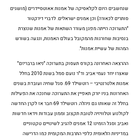
שנחשבים היום לקלאסיקה של אמנות אאוטסיידרים (מושגים
סותרים לכאורה) וכן אמנים ישראלים. לדברי דירקטור
"התערוכה הייתה מפגן מעורר השתאות של אמנות שנוצרת
בנסיבות שחורגות מהמקובל בעולם האמנות, ונגעה בשורש
המהות של עשיית אמנות".
ההרצאה האחרונה בקורס תעסוק בתערוכה "ניאו ברבריזם"
שאצרו יחד נעמי אביב וד"ר נועם סמל בשנת 2010 בחלל
אמנות אלטרנטיבי – רוטשילד 69. סגל שחיה ועובדת בשנים
האחרונות בניו יורק תאפיין את התערוכה שחנכה את הפעילות
בחלל זה שאותו גם ניהלה. רוטשילד 69 חבר אז לקרן החדשה
לקולנוע וטלוויזיה לטובת תקצוב וממון עבודות וידאו חדשות
ואביב וסגל הזמינו 12 אמנים להגיב לשינויים טקטוניים
במדיניות הלאומית כלפי התרבות המקומית כמו הדרישה