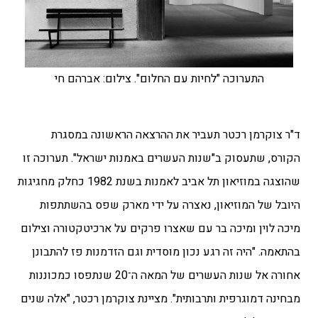
התערוכה "לחיות עם החלום". צילום: אברהם חי
ד"ר צוקרמן רכטר תעביר את ההרצאה הראשונה במסגרת
הקורס, שתעסוק ב"שנות העשרים באמנות ישראל". תערוכה זו
שהוצגה במוזיאון תל אביב לאמנות בשנת 1982 כחלק מחגיגות
היובל של המוזיאון, נאצרה על ידי מארק שפס בהשתתפות
מיכה לוין ומיכה בר עם שאצרו פרקים על ארכיטקטורה וצילום
בהתאמה. "היה זה רגע נכון מוסדית וגם הזדמנות פז להתבונן
אחורה אל שנות העשרים של המאה ה־20 שנתפסו כמכוננות
מבחינה דמוגרפית ותרבותית". מציינת צוקרמן רכטר, "אלה שנים