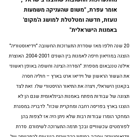
אומר עפרת, "משום שהעניקה משמעות
נועזת, חדשה ומטלטלת למושג ה'מקום'
באמנות הישראלית"
20 שנה חלפו מאז שסדרת התערוכות החשובה "וידיאוסטוריה"
הוצגה במוזיאון חיפה לאמנות בין השנים 2004-2001. האוצרת
אילנה טננבאום מספרת: "הסדרה הציגה וחשפה באופן ראשוני
את העשור הראשון של וידיאו ארט בארץ – חוליה חסרה
בקאנון הישראלי, ויצרה את התיאור ההיסטורי שלו. זאת לצד
תצוגה של עבודות מפתח באמנות הבינלאומית שגם הן לא
הוצגו בארץ בפריסה רחבה ומחקרית שכזו". לדבריה במסגרת
המחקר הומרו עבודות רבות שלא ניתן היה אז לצפות בהן
לפורמטים עכשוויים ובכך תרמה התערוכה לשימורם. סדרת
וידיאוסטוריה עסקה במיפוי ההקשרים הנוגעים להתהוותה של