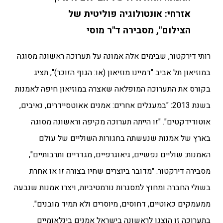
אזרחי: אונטולוגיה פוליטית של
הצילום", מסבירה ד"ר מוסי
רותי דירקטור, שבימים אלה אמונה על תערוכה ראשונה מסוגה
במוזיאון תל אביב "דמיינו מוזיאון (או: הגוף הזוכר)", תציג
בקורס את התערוכה המופלאה שאצרה במוזיאון חיפה לאמנות
בשנת 2013: "במעגלים אחרים: אמנים אאוטסיידרים, נאיבים,
אוטודידקטים". "זו הייתה תערוכה מקיפה וראשונה מסוגה
בארץ של אמנות שנעשתה בחגורות השוליים של עולם
האמנות: שוליים נפשיים, גיאוגרפיים, מגדריים ותרבותיים",
מסבירה דירקטור. "מדובר ביוצרים שחיו בצורה זו או אחרת
בשולי החברה ומחוץ למסגרות נורמטיביות, ויצרו אמנות שנבעה
ממעמקים כאוטיים, דחוסים, מיוסרים ולא תמיד מובנים".
בתערוכה זו הוצגו לראשונה בישראל אמנים בינלאומיים