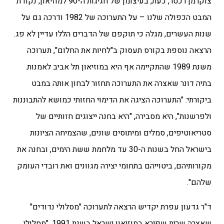
צוקרמן רכטר, כעת, בעיצומן של חגיגות ה-90 למוזיאון, נקודת
המבט הכפולה שלנו – על התערוכה של 1982 ודרכה גם על
שנות העשרים, מגלה כי תוקפם של הדברים הללו עדיין לא פג.
הרצאה נוספת בקורס תעסוק ב"לחיות את החלום", תערוכה
משנת 1989 שהתקיימה אף היא במוזיאון תל אביב לאמנות.
בתיה דונר שאצרה את התערוכה תחזור לבחון אותה במבט
ביקורתי: "התערוכה הציגה את הדימוי החזותי כמושא להתבוננות
ולפרשנות", היא מסבירה, "היא בחנה ייצוגים חזותיים של
סטריאוטיפים, סמלים ומיתוסים שונים, שהצמיחה הציונות
בישראל החל בשנות ה-30 עד מלחמת ששת הימים, ובחנה את
מקורותיהם, ביטוייהם בתחומי יצירה מגוונים ואת רובדי העומק
שלהם".
ד"ר גדעון עפרת יקדיש הרצאה לתערוכה "מסלולי נדודים"
שאצרה שרית שפירא במוזיאון ישראל בשנת 1991. "מסלולי