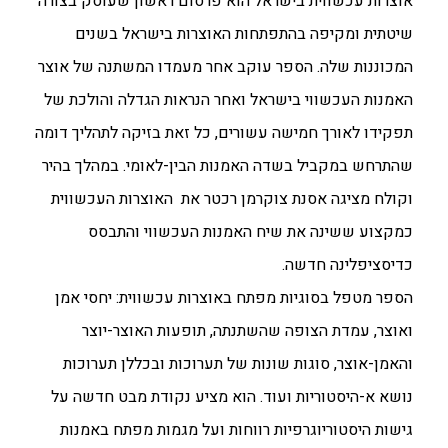
אוצרות עכשווית בישראל הוא פרסום ראשון שעוסק בצורה
שיטתית ומקיפה בהתפתחות האוצרות בישראל בשנים
המכוננות שלה. הספר עוקב אחר מעמדו המשתנה של אוצר
האמנות העכשווי בישראל ואחר הנראות הגדלה והולכת של
תפקידו לאורך חמישה עשורים, כל זאת בזיקה לתהליך דומה
שהתרחש במקביל בשדה האמנות הבין-לאומי. במהלך בהיר
וקולח מציגה אסנת צוקרמן רכטר את האוצרות העכשווית
כמקצוע ששינה את שיח האמנות העכשווי והתבסס
כדיסציפלינה חדשה.
הספר מטפל בסוגיות מפתח באוצרות עכשווית: יחסי אמן
ואוצר, עמדת הצופה שהשתנתה, תופעות האוצר-יוצר
והאמן-אוצר, סוגות שונות של תערוכות ובכללן תערוכות
נושא א-היסטוריות ועוד. הוא מציע נקודת מבט חדשה על
גישות היסטוריוגרפיות רווחות ועל מגמות מפתח באמנות