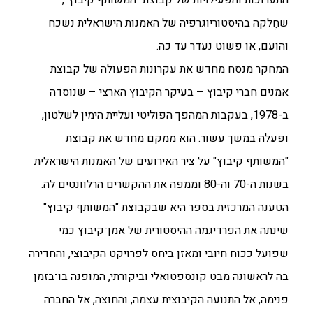
התערוכות והפעילויות של קבוצת "המשותף קיבוץ",
שחֶלקה בהיסטוריוגרפיה של האמנות הישראלית נשכח
והועם, או פשוט נעדר עד כה.
המחקר מנסח מחדש את עקרונות הפעולה של קבוצת
אמנים חברי קיבוץ – בעיקר הקיבוץ הארצי – שנוסדה
ב-1978, בעקבות המהפך הפוליטי ועליית הימין לשלטון,
ופעלה במשך עשור. הוא ממקם מחדש את קבוצת
"המשותף קיבוץ" על ציר האירועים של האמנות הישראלית
בשנות ה-70 וה-80 וממפה את ההקשרים הרלוונטים לה.
הטענה המרכזית בספר היא שבקבוצת "המשותף קיבוץ"
שינתה את הפרדיגמה ההיסטורית של אמן־קיבוץ כמי
שפועל ככוח חיובי ומאזן ביחס לפרויקט הקיבוצי, והחדירה
בה לראשונה מבט קונספטואלי וביקורתי, המופנה בו־בזמן
פנימה, אל התנועה הקיבוצית עצמה, והחוצה, אל החברה