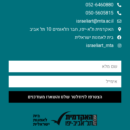
052-6460880
050-5605815
israeliart@mta.ac.il
האקדמית ת"א-יפו, חבר הלאומים 10 תל אביב
בית לאמנות ישראלית
israeliart_mta
הצטרפו לניוזלטר שלנו והשארו מעודכנים