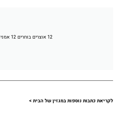
12 אוצרים בוחרים 12 אמנים, החלק השלישי בטרילוגיה. מתחילים בחודש מאי 22! אל תחמיצו.
לקריאת כתבות נוספות במגזין של הבית >