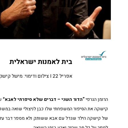
בית לאמנות ישראלית
אפריל 22 I צילום ודימוי: מישל קישקה
הרומן הגרפי
“הדור השני – דברים שלא סיפרתי לאבא”
ש
קישקה את הסיפור המשפחתי שלו כבן לניצולי שואה במשפחה
של קישקה הילד שגדל עם אבא ששותק ולא מספר דבר על הז
לספר על כל מה שהיה וארע בזמן השואה.