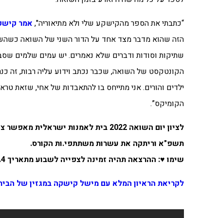
“כתבתי את הספר מהקישקע שלי ולא מתיאוריה",
אמר קישקה
הזה שהוא מדבר מצד אחד על הדור השני של השואה כשהשו
שתיקות וסודות ודברים שלא נאמרים. יש עמים שלמים שסבלו 
הקונטקסט של השואה, שכבר נכתב וידוע עליה רבות, זה כנר
ילדים והורים. אני מתייחס בו להתאבדות של אחי, שזאת טר
הקומיקס”.
לציון יום השואה 2022 בית לאמנות י
תשפ"א וריתקה את עשרות משתתפי.ות הקורס.
שימו ♥: ההרצאה תהיה זמינה לצפייה לשבוע מתאריך 24.4
לקריאת הראיון המלא עם מישל קישקה במגזין של הבית