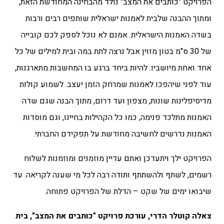
הפרויקט "כותבים את המצב" נולד מהבחינה המחודשת הזאת,
ומתוך ההבנה שלבית לאמנות ישראלית שותפים רבים ורבות
בשדה האמנות הישראלית. אמנם לא נוכל לספק לכם קובייה
של 30 ס"מ בטון מזוין אבל נרצה לתת במה ובית למילים של כל
אחד ואחת מיושביו. להיות ביחד ברגע בו המחשבות מתארגנות,
עוד לפני שיהפכו לאמנות שמרחק הזמן יעצב. לשמוע קולות
מדיסיפלינות שונות, מצפון ועד דרום, מתוך הבנה שגם שדה
האמנות מתלכד פנימה, כמו כל הקהילות בחיינו, וגם מוסדות
האמנות נדרשים לחשיבה מחודשת על תפקידם החברתי.
הפרויקט ילך ויתעדכן ואתם עדיין מוזמנים ומוזמנות לשלוח
רשמים, לשתף ולהשתתף ותודה רבה לכל מי שענה לקריאה. עד
שיבואו ימים של שקט – הדלת של הפרויקט פתוחה.
צאלה קוטלר הדרי, עורכת פרויקט "כותבים את המצב", בית