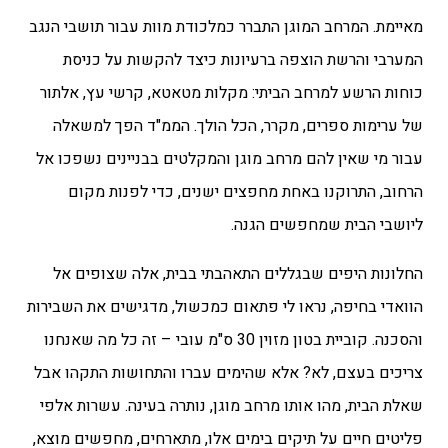
מאיימת. המרחב המוגן התברר כמלכודת מוות עבור תושבי הנגב
המערבי והרשת הוצפה ברעיונות כיצד להקשות על כניסת
כוחות הרשע למרחב הביתי: מקלות מטאטא, קרשי עץ, אלתור
של ערימות ספרים, מקרר, הכל הולך. הממ"ד הפך למשאלה
עבור מי שאין להם מרחב מוגן והמקלטים בבניינים נשפכו אל
הרחוב, התרוקנו באחת מחפצים ישנים, כדי לפנות מקום
ליושבי הבית שמחפשים הגנה.
החלונות היפים שבגללים התאהבתי בבית, אלה שצופים אל
הוואדי בחיפה, נראו לי פתאום כמכשול, מדגישים את השבירות
והסכנה. קוביית בטון מזוין 30 ס"מ עובי – זה כל מה שאנחנו
צריכים בעצם, לא? אלא שהימים עברו והתחושות התקהו אבל
שאלת הבית, מהו אותו מרחב מוגן, נותרה בעינה. עשרות אלפי
פליטים חיים על תיקים בימים אלו, מתארחים, מחפשים מוצא,