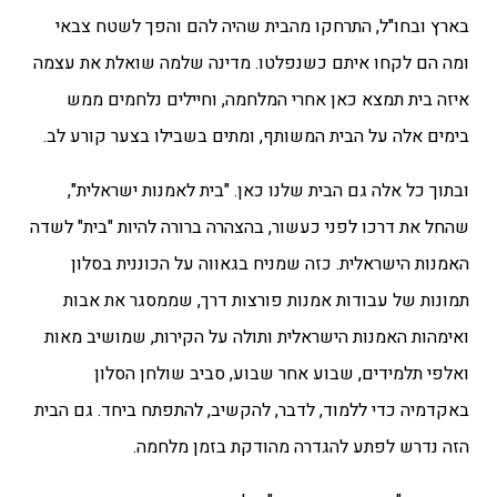
בארץ ובחו"ל, התרחקו מהבית שהיה להם והפך לשטח צבאי
ומה הם לקחו איתם כשנפלטו. מדינה שלמה שואלת את עצמה
איזה בית תמצא כאן אחרי המלחמה, וחיילים נלחמים ממש
בימים אלה על הבית המשותף, ומתים בשבילו בצער קורע לב.
ובתוך כל אלה גם הבית שלנו כאן. "בית לאמנות ישראלית",
שהחל את דרכו לפני כעשור, בהצהרה ברורה להיות "בית" לשדה
האמנות הישראלית. כזה שמניח בגאווה על הכוננית בסלון
תמונות של עבודות אמנות פורצות דרך, שממסגר את אבות
ואימהות האמנות הישראלית ותולה על הקירות, שמושיב מאות
ואלפי תלמידים, שבוע אחר שבוע, סביב שולחן הסלון
באקדמיה כדי ללמוד, לדבר, להקשיב, להתפתח ביחד. גם הבית
הזה נדרש לפתע להגדרה מהודקת בזמן מלחמה.