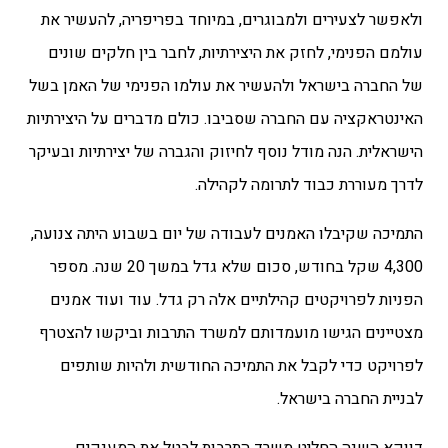
ולאפשר לצעירים ולמבוגרים, במיוחד בפריפריה, להעשיר את
עולמם הפנימי, לחזק את היצירתיות, לחבר בין חלקים שונים
של החברה בישראל ולהעשיר את עולמו הפנימי של האמן בשל
האינטראקציה עם החברה שסביבו. כולם מדברים על היצירתיות
הישראלית. הנה מודל נוסף לחיזוק והגברה של יצירתיות ובעיקר
לדרך מעוררת כבוד לתרומה לקהילה.
התמיכה שקיבלו האמנים לעבודה של יום בשבוע היתה צנועה,
4,300 שקל בחודש, סכום שלא גדל במשך 20 שנה. מספר
הפניות לפרויקטים קהילתיים אלה רק גדל. עוד ועוד אמנים
מצטיינים הגישו מועמדותם למשרד התרבות וביקשו להצטרף
לפרויקט כדי לקבל את התמיכה החודשית ולהיות שותפים
לבניית החברה בישראל.
דווקא השנה החליט משרד התרבות לבטל את המענקים