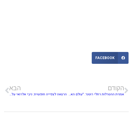
FACEBOOK
הקודם
הבא
אמנית ההטרלות רחלי רוטנר: "עולם האמנות לוקח את עצמו יותר מדי ברצינות"
הרצאה לצפייה חופשית: ניבי אלרואי על האמן דו הו סו