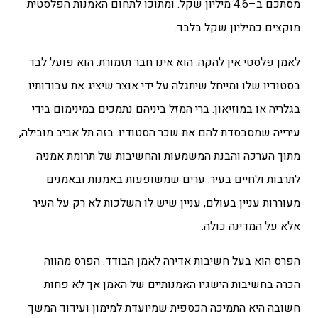
מסתכם ב–4.6 מיליון שקל. ומתוכו לתחום האמנות הפלסטית
מוקצים כמיליון שקל בלבד.
לאמן פלסטי אין להקה. הוא אינו חבר תזמורת. הוא פועל לבד
בסטודיו שלו ומייחל שיתגלה על ידי אוצר שיציג את עבודותיו
בגלריה או במוזיאון. ברי המזל ביניהם נתמכים במינימום בידי
עירייה שמסבסדת להם את שכר הסטודיו. בזה תל אביב מובילה,
מתוך הערכה והבנת המשמעות והחשיבות של תרומת אמניה
לתרבות ולחיים בעיר. ערים שמשופעות באמנות ובאמנים
מעוררות עניין בעולם, עניין שיש לו השלכות לא רק על העיר
אלא על המדינה כולה.
הפרס הוא בעל חשיבות אדירה לאמן הבודד. הפרס מהווה
הכרה בחשיבות הישגיו האמנותיים של האמן אך לא פחות
חשובה היא התמיכה הכספית שמיועדת למימון ועידוד המשך