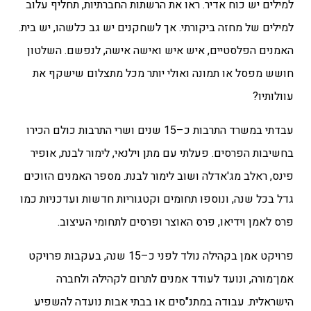
למילים יש כוח אדיר. ראו את הרשתות החברתיות, תחליף עלוב
למילים של מחזה ביקורתי. אך לשחקנים יש גב כלשהו, יש בית.
האמנים הפלסטיים, איש איש ואישה אישה, לנפשם. השלטון
חושש מפסל או תמונה ואולי יותר מכל מתצלום שישקף את
עוולותיו?
עבדתי במשרד התרבות כ–15 שנים ושרי התרבות כולם הכירו
בחשיבות הפרסים. פעלתי עם מתן וילנאי, לימור לבנת, אופיר
פינס, ראלב מג'אדלה ושוב לימור לבנת. מספר האמנים הזוכים
גדל בכל שנה, ונוספו תחומים וקטגוריות חדשות ועדכניות כמו
פרס לאמן וידיאו, פרס האוצר ופרסים לתחומי העיצוב.
פרויקט אמן בקהילה נולד לפני כ–15 שנה, בעקבות פרויקט
אמן־מורה, ונועד לעודד אמנים לתרום לקהילה ולחברה
הישראלית. עבודה במתנ"סים או בבתי אבות נועדה להשפיע