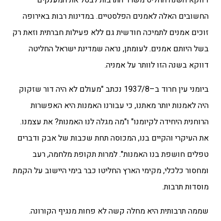
החשובים האלה לאמנים הפלסטיים. במדינות רבות באירופה
זוכים אמנים לתמיכה חודשית גם ללא פעילות חברתית וזאת רק
בשל היותם אמנים. לעומתן, נראה שמדינת ישראל החליטה
דווקא בשנה הזו לוותר על אמניה.
ביומני עין חרוד ב–1937/8 נכתב "מעולם לא היה דור שזקוק
היה לאמנות יותר מאתנו, כי עבורנו האמנות היא האפשרות
הרוחנית היחידה לקיומנו" ו"מה מגלה לנו האמנות? את עצמנו.
את העיקרי והקיים בנו, המכוסה תחת שכבות של אבק ודברים
טפלים חושפת בנו האמנות". למרות תקופת מלחמה, רעב
ומחסור כלכלי, מקימי הארץ החליטו כבר בימי היישוב על הקמת
מוסדות תרבות.
שממה תרבותית היא מחלה קשה לא פחות מנגיף הקורונה.