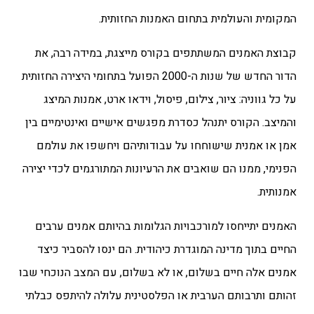
המקומית והעולמית בתחום האמנות החזותית.
קבוצת האמנים המשתתפים בקורס מייצגת, במידה רבה, את
הדור החדש של שנות ה-2000 הפועל בתחומי היצירה החזותית
על כל גווניה:
ציור, צילום, פיסול, וידאו ארט, אמנות המיצג
והמיצב
. הקורס יתנהל כסדרת מפגשים אישיים ואינטימיים בין
אמן או אמנית שישוחחו על עבודותיהם ויחשפו את עולמם
הפנימי, ממנו הם שואבים את הרעיונות המתורגמים לכדי יצירה
אמנותית.
האמנים יתייחסו למורכבויות הגלומות בהיותם אמנים ערבים
החיים בתוך מדינה המוגדרת כיהודית. הם ינסו להסביר כיצד
אמנים אלה חיים בשלום, או לא בשלום, עם המצב הנוכחי שבו
זהותם ותרבותם הערבית או הפלסטינית עלולה להיתפס כבלתי