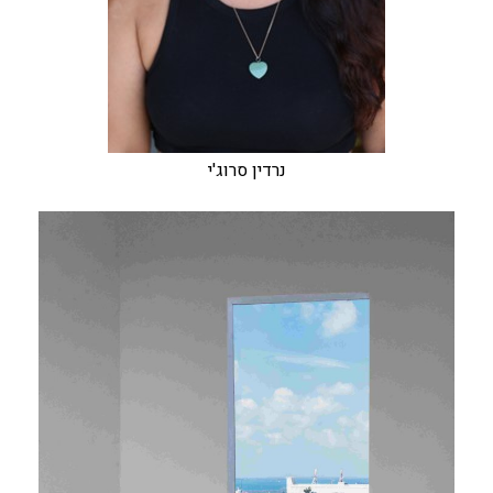
נרדין סרוג'י