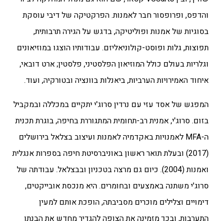
והדפס, ופרופסור חבר לאמנות.
הפרקטיקה של דיבי עוסקת
בסוגיות של אמנות ופוליטיקה, בדגש על הגירה תרבותית,
תפוצות, גלות ופוסט-קולוניאליזם.
עבודותיו הוצגו במוזיאונים
וגלריות בעולם כולל המוזיאון הפלסטיני, פלסטין; ארט דובאי,
איחוד האמירויות הערביות, ביאנלות בוונציה ובטורקיה, ועוד.
המפגש של אסד עזי עם נרדין סרוג'י יתקיים במכללה ובמקביל
בזום. סרוג'י, אמנית רב-תחומית המתגוררת בחיפה, בוגרת תכנית
ה-MFA לאמנויות באקדמיה לאמנות ועיצוב בצלאל בירושלים
(2017) ובעלת תואר ראשון באוניברסיטת חיפה בספרות אנגלית
ואמנות (2004). כיום גם מרצה בטכניון ובבצלאל. עבודתה של
סרוג'י משתנה באמצעים ובחומרים. היא מנכסת אובייקטים,
דימויים וצלילים מוכרים מסביבתה, הופכת אותם למעין
התערבות, ובכך מזמינה את הצופה להגדיר מחדש את הבנתו