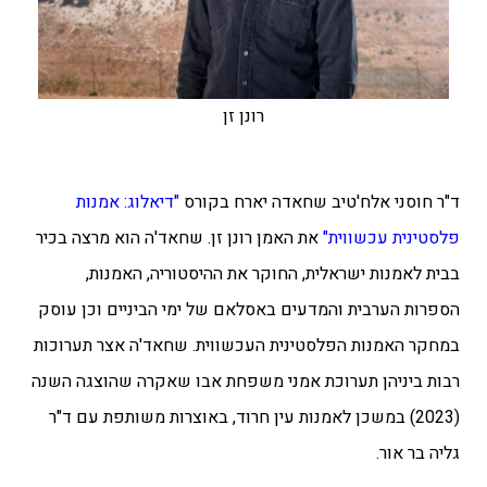
רונן זן
ד"ר חוסני אלח'טיב שחאדה יארח בקורס
"דיאלוג: אמנות
פלסטינית עכשווית"
את האמן רונן זן.
שחאד'ה הוא מרצה בכיר
בבית לאמנות ישראלית, החוקר את ההיסטוריה, האמנות,
הספרות הערבית והמדעים באסלאם של ימי הביניים וכן עוסק
במחקר האמנות הפלסטינית העכשווית. שחאד'ה אצר תערוכות
רבות ביניהן תערוכת אמני משפחת אבו שאקרה שהוצגה השנה
(2023) במשכן לאמנות עין חרוד, באוצרות משותפת עם ד"ר
גליה בר אור.