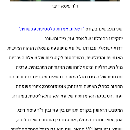
ד"ר עיסא דיבי
שני מפגשים בקורס
"דיאלוג: אמנות פלסטינית עכשווית"
יתקיימו בהובלתו של אסד עזי, צייר ומשורר
דרוזי-ישראלי.
עבודתו של עזי מושפעת משאלת הזהות האישית
האנושית והפוליטית, בהתייחסות לקוטביות של שאלת הערביות
מול הישראליות וביטוי לתחושת הניגודיות התרבותית, ערכית
וסגנונית של המזרח מול המערב. נושאים עיקריים ב
עבודתו הם
החמור כסמל; האישה והזוגיות; אוטופורטרט; ציורי משפחה
ועוד. הטכניקה האומנותית של עזי היא קולאז'יסטית בעיקרה.
המפגש הראשון בקורס יתקיים בין עזי ובין ד"ר עיסא דיבי,
אמן, אוצר וסופר המחלק את זמנו
בין הסטודיו שלו בז'נבה,
שוויץ, ובין VCUarts קטאר, שם הוא גם מנהל המחלקה לציור