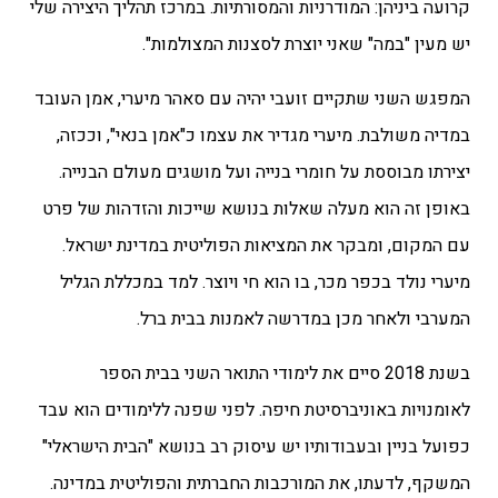
קרועה ביניהן: המודרניות והמסורתיות. במרכז תהליך היצירה שלי
יש מעין "במה" שאני יוצרת לסצנות המצולמות".
המפגש השני שתקיים זועבי יהיה עם סאהר מיערי, אמן העובד
במדיה משולבת. מיערי מגדיר את עצמו כ"אמן בנאי", וככזה,
יצירתו מבוססת על חומרי בנייה ועל מושגים מעולם הבנייה.
באופן זה הוא מעלה שאלות בנושא שייכות והזדהות של פרט
עם המקום, ומבקר את המציאות הפוליטית במדינת ישראל.
מיערי
נולד בכפר מכר, בו הוא חי ויוצר.
למד במכללת הגליל
המערבי ולאחר מכן במדרשה לאמנות בבית ברל.
בשנת 2018 סיים את לימודי התואר השני בבית הספר
לאומנויות באוניברסיטת חיפה. לפני שפנה ללימודים הוא עבד
כ
פועל בניין ובעבודותיו יש עיסוק רב
בנושא "הבית הישראלי"
המשקף, לדעתו, את המורכבות החברתית והפוליטית במדינה.