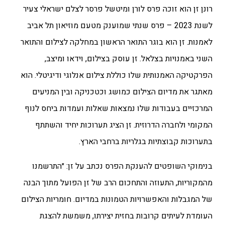
רונן זן הוא זוכה פרס לורן ומיטשל פרסר לצלם ישראלי צעיר
לשנת 2023 – פרס שנתי שמוענק מטעם מוזיאון תל אביב
לאמנות. זן הוא בוגר התואר הראשון במחלקה לצילום והתואר
השני באמנויות בצלאל. זן עוסק בצילום, וידאו ומיצב,
הפרקטיקה האמנותית שלו כוללת צילום אנלוגי ודיגיטלי. הוא
מאתגר את מדיום הצילום כמושג וכטכניקה ובין המניעים
המרכזיים בעבודות שלו נמצאות שאלות ועמדות ביחס לנוף
המקומי ולחברה הדרוזית. זן הציג תערוכות יחיד והשתתף
בתערוכות קבוצתיות בגלריות ברחבי הארץ.
בנימוקי השופטים להענקת הפרס נכתב על זן: ״התרשמנו
מהמקוריות, התעוזה והתחכום הרב של זן הפועל מתוך הבנה
של המגבלות והאפשרויות הטמונות במדיום. חומריות הצילום
העומדת לעיתים קרובות בחזית יצירתו, משמשת להצגת