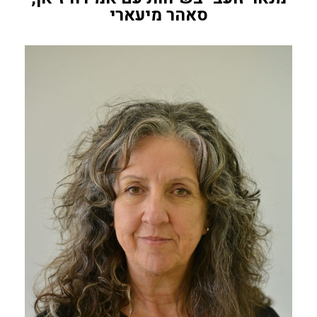
סאהר מיעארי