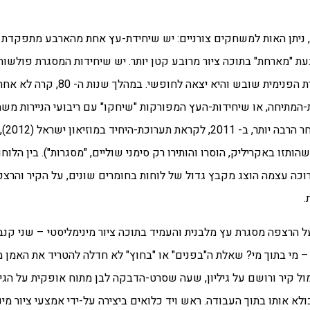
 את ה"סטרצ'ר", ניתן האות למשחקים צורניים: יש שיחידת-עץ אחת מהארבע מתפקדת 
ת "מארחת" בתוכה ציור מרובע קטן יותר. יש שיחידות המסגרת פולשות ל
ישרה. בכל המקרים, תפקודה ההיסטורי ה"שמרני" של המ
-המתיחה, או שיחידות-העץ המפורקות "שיחקו" עם ריבועי הניירות משח
לעתים בצ
הותזו באקריליק, הוסרו והותירו רק סימני שוליים, "מסגרות"). בין הלוחו
כה עצמה הוצג מקבץ גדול של לוחות בחומרים שונים, על הקיר והרצפ
.
 על הרצפה מסגרת עץ מלבנית והעמיד בתוכה ציור מינימליסטי – שני קנב
ול קיר ורושם על גיליון, שעה שסרט-הדבקה לבן מתוח אופקית על הגיל
א אותו בתוך העבודה. ראש ויד כלואים ביצירה על-ידי אמצעי ציור מי