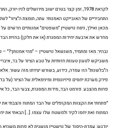
לקראת 1978, זמן קצר בטרם ישוב מירושלים לניו-יו
התחביריים של האובייקט האמנותי. עתה, תומצת ה"ציור" לשלו
מכאן ואילך, ניסח נוישטיין "משפטים" אמנותיים חדשים על 
מחדש את ארבעת יחידות המסגרת (או את חלקן) בחזית הבד 
משביקש לטעון טענות חזותיות על טבע הציור על בד, איברי
ה"בלשנות" הזו עמדה, כידוע, בשורש יצירתו מזה עשור. אלא,
פירק מערכת יחסים פיזיונומית ומינימאלית של הציור (על ב
פחות מהצבע. פורמט הבד, מידות המסגרת, צבעי הבד, כל אלה
"פתחתי את הקצוות המקופלים של הבד המתוח והצבתי את יחי
המתוח ואת יחסו לקיר ולמשטח שלו עצמו. […] הבאתי את יח
יודגש: עמדת-היסוד של נוישטיין מושגית לא פחות משהיא ח