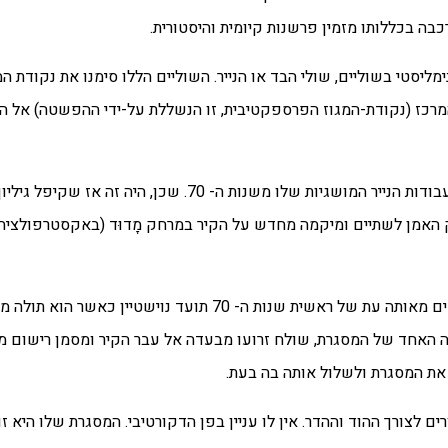
כבה בכללותו מזמין פרשנות קיומית והיסטורית.
ימליסטי בשוליים, שולי הבד או הנייר. השוליים הללו סימנו את נקודת המ
מרכז (נקודת-המגוז הפרספקטיבית, זו הנשללת על-ידי ההפשטה) אל ה
לא במקרה אפוא, עיסוקו של נוישטיין במסגרות צמח מתוך עבודות הנייר המושגיות שלו
ק האמן לשתיים ומיקמה מחדש על הקיר במרחק מָדוּד (באקסטרפולציה)
אך, יחסי נוישטיין והמסגרת לא הסתפקו בזאת: בסדרת צילומים מאותה עת של ראשית שנות ה
צדה האחד של המסגרת, שולח זרועו מבעדה אל עבר הקיר ומסמן רישום מ
את המסגרת ולשלול אותה בה בעת.
ם לצורך ההוד וההדר. אין לו עניין בפן הדקורטיבי. המסגרת שלו היא זו