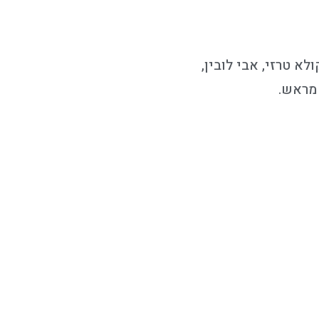
א טרזי, אבי לובין,
 מראש.