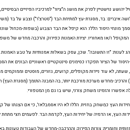
רק, התחיל יהושע נוישטיין לפרק את מושג ה"ציור" למרכיביו הפיזיים הבסיסיי
שה איברים: בד, מסגרת-עץ למתיחת הבד ("סטרצ'ר") וצבע על בד (משיחו
סמך מונחי היסוד הללו: הוא קיפל את הבד הצבוע (בשפות-מכחול שונות
המקופל ו/או מאחוריו. יצירת האמנות כפירוק והרכבה מחדש של משפט
-היסוד של הציור תפקדו כסימנים סינטקטיים ראשוניים הבונים את הס
 שעתה, לא עוד ניירות מקופלים, קרועים, גזורים, מוסטים וממוקמים מ
ד) והרכיב-מחדש מערכת מורכבת יותר, בה המבנה התומך (מסגרת העץ) ה
 אפשרו והזמינו משחק צורני, שיש בו גם מן המטפורי.
דות העץ כמִשחק בחזית. הללו לא היו אסמבלאז', כי אם הצגתו של קו
ידות העץ, או הדמיה של יחידות העץ, לקדמת הבד. לפעמים חצי מתחת 
זותית וחומרית: צורות הפירוק וההרכבה-מחדש של העבודות טעונות בא