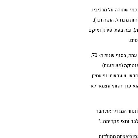
ם, כמי שתוהה על מרכיביו
ת מכחול, התזה וכו').
), ובה בעת, פירק ומיקם
ים.
נבהיר: מאז ומתמיד, משנשאל נוישטיין – "מהי אמנותך?" – נהג לענות: "זו התשובה". שכן, עסק בשאלות אמנותיות על טבע האמנות. עתה, בסוף שנות ה- 70,
מנטיקה (משמעות).
חדש. שעכשיו, נוישטיין
וא ערך חזותי עצמאי לא
נטור המגדיר את הבד
לבד וחצי מקדימה…"
סוציאציות מתולדות