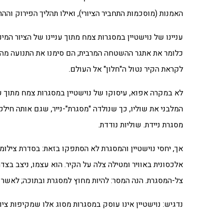
האמנות (מוסכמות התחביר הציורי), ואילו תהליך הפירוק וההר
עניינו של נוישטיין במסגרות צמח מתוך עניינו של הציור המינ
כלומר את אתגר ההשטחה המרבית; הם סימנו את התנועה מה
לקראת הקיר נטול ה"חלון" אל העולם.
המלבני את שוליו, כך שנולדה "מסגרת"-נייר, שגם אותה חיל
מסגרת ניידת. שוליות נודדת.
אלכסונית באוויר ומטילה צלה על הקיר. הוא עצמו, ניצב ב
צל-המסגרת. הנה המסר: להיות מחוץ למסגרת ובתוכה; לאשר 
נדגיש: נוישטיין אינו עוסק במסגרות מסוג אלו שמקיפות ציורי