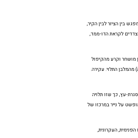
פגש בין הציור לבין הקיר,
צדדים לקראת הדו-ממד,
 משנות ה- 70. שכן, היה זה אז שקיפל גיליון מושחר וקרע מהקיפול
 מהמלבן התלוי. עקירה.
- 70 תועד נוישטיין כאשר הוא תולה מסגרת-עץ, כך שזו תלויה
ופשט על נייר במרכזו של
 הפנימית, העקרונית,