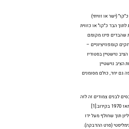
כ"קו" (ישר או זוויתי)
תוך הבד כ"קו" או כזווית
סגרת הפנימית שובש והיא יצאה לחופשי. במהלך שנות ה- 80, קרה לא אחת שהבדים פינו מקומם
קים קומפוזיציוניים –
מוד לריבוע-הנייר, לעתים במרחק מהריבועים. מאוחר הרבה יותר, ב- 2011, לקראת תערוכת-היחיד במוזיאון ישראל (2012), הציב נוישטיין בסטודיו
ת הציב נוישטיין
ה גם יחד, כולם מסומנים
סים לבנים צמודים זה לזה
ומצוירים בצללית עדינה של קנבס אחר. ציור ומסגרת-מתיחה – מי בתוך מי? שאלת ה"בפנים" או "בחוץ" לא חדלה להטריד את האמן מאז 1970 בקירוב.[1]
יון תוך שחולף מעל ידו
נימליסטי (סרט ההדבקה).