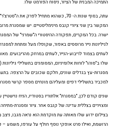
התמיכה המבנית של הציור, ניסוח הפורמט שלו.
עתה, בסוף שנות ה- 70, כשהוא מתחיל לפרק
המקשר בין שני ציורי קנבס מינימליסטיים. יש שמסגרת מרובע
לגיליונות נייר מרוססים באפור, שקופלו מעל ומתחת למסגרת
שלו ב"סוהו" לוחות אלומיניום, המסומנים בתשלילי גיליונות (ש
מסגרות-עץ בגדלים שונים, חלקם שכובים על הרצפה. בתערו
למכביר בתשלילי דפים ומעליהם מונחים מספר קרשי מסגרת
שנים קודם לכן, "במסגרת" אלתוריו בסטודיו, הניח נוישטיין
בצילום ידוע שלו מאותה עת מוקדמת הוא נראה מגבו, ניצב מ
הרושמת, ואילו סרט אופקי נוסף חולף על עורפו, משמע – כול