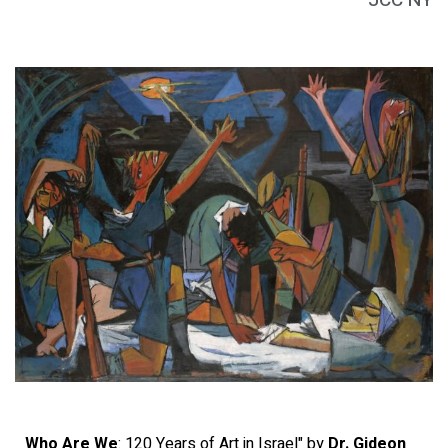
JCC NY
Who Are We
: 120 Years of Art in Israel" by
Dr. Gideon