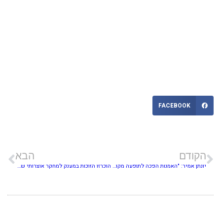
FACEBOOK
הקודם
הבא
יונתן אמיר: "האמנות הפכה לתופעה מקודשת בפני עצמה"
הוכרזו הזוכות במענק למחקר אוצרותי של בית לאמנות ישראלית 2023