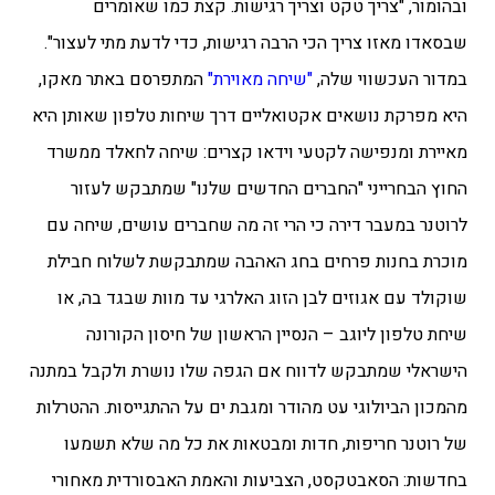
ובהומור, "צריך טקט וצריך רגישות. קצת כמו שאומרים
שבסאדו מאזו צריך הכי הרבה רגישות, כדי לדעת מתי לעצור".
במדור העכשווי שלה,
"שיחה מאוירת"
המתפרסם באתר מאקו,
היא מפרקת נושאים אקטואליים דרך שיחות טלפון שאותן היא
מאיירת ומנפישה לקטעי וידאו קצרים: שיחה לחאלד ממשרד
החוץ הבחרייני "החברים החדשים שלנו" שמתבקש לעזור
לרוטנר במעבר דירה כי הרי זה מה שחברים עושים, שיחה עם
מוכרת בחנות פרחים בחג האהבה שמתבקשת לשלוח חבילת
שוקולד עם אגוזים לבן הזוג האלרגי עד מוות שבגד בה, או
שיחת טלפון ליוגב – הנסיין הראשון של חיסון הקורונה
הישראלי שמתבקש לדווח אם הגפה שלו נושרת ולקבל במתנה
מהמכון הביולוגי עט מהודר ומגבת ים על ההתגייסות. ההטרלות
של רוטנר חריפות, חדות ומבטאות את כל מה שלא תשמעו
בחדשות: הסאבטקסט, הצביעות והאמת האבסורדית מאחורי