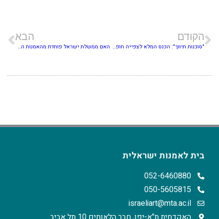
הקודם
הבא
"סוכנות תיווך": הכנס המלא לצפייה חופשית
האם ממשלת ישראל פוחדת מהאמנות הפלסטית?
בית לאמנות ישראלית
052-6460880
050-5605815
israeliart@mta.ac.il
האקדמית ת"א-יפו, חבר הלאומים 10 תל אביב