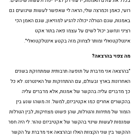
בכלל את עולם האמנות, ידעתי רק לצייר יפה ולעשות שיגועים.
רועי, כאמן וכמרצה שלי, הראה לי שאפשר לעשות שיגועים גם
באמנות, שגם הטרלה יכולה להגיע למוזיאון, שגם האמן הכי
רציני ונחשב יכול לשים על עצמו פאה בתור אקט
אינטלקטואלי ומותר לצחוק מזה בקטע אינטלקטואלי".
מה צפוי בהרצאה?
"בהרצאה אני מדברת על תופעה תרבותית שמתחזקת בשנים
האחרונות בארץ ובעולם, עם ההתחזקות של האינטרנט. לא כל
כך מדברים עליה בהקשר של אמנות, אלא מדברים עליה
בהקשרים אחרים כמו אקטיביזם, למשל. זה משהו שנע בין
הומור של מתיחות והטרלות, שהן פשוט מצחיקות, לבין הטרלות
שמנסות לעשות שינוי בהקשר של אקטיביזם טהור. לי היה חסר
ההקשר בין שני הקצוות האלו ובהרצאה אני מדברת על הקשר