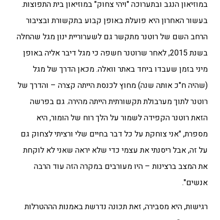
במוזיאון הנגב ובתערוכה "ויהי צחוק" במוזיאון בית התפוצות.
בעשור האחרון היא פועלת באופן קבוע בתקשורת ו
בציבור
הרחב השם של רוטנר מתקשר גם לשערוריית ינון מגל שהחלה
בשנת 2015, לאחר שרוטנר חשפה כי מגל דיבר אליה באופן
מיני בזמן שעבדו ביחד באתר וואלה. מכאן הדרך של מגל
(שהיה ח"כ אותה שנה) מחוץ לכנסת הייתה קצרה – והדרך של
רוטנר לתוך מערבולת תקשורתית הייתה מהירה. גם בפרשה
הזאת רוטנר הקפידה לשמור על הלך רוח של הומור, היא
מספרת, "אני צוחקת על כל דבר בחיים שלי ורציתי לצחוק גם
על זה, אבל ריסנתי את עצמי כדי שלא יראה שאני לא לוקחת
את המצב ברצינות – היו מעורבים במקרה הזה עוד הרבה
אנשים".
רגישות, היא מסבירה, זאת תכונה נדרשת באמנות הההטרלות