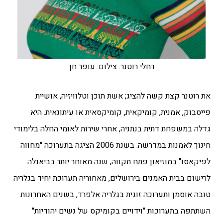
רחלי רוטנר. צילום: עופר חן
את רוטנר קצת קשה להציג; אשת תוכן וטלוויזיה,
אושיית
פייסבוק,
אמנית, קומיקאית, קומיקסאית או עיתונאית. היא
גדלה במשפחת דתית בנתניה, אחרי שירות לאומי החלה בלימודי
חינוך לאמנות במדרשה. בשנת 2006 הציגה בתערוכה "מחווה
לפיקאסו" במוזיאון פתח תקווה, שנה מאוחר יותר בביאנלה
לרישום בבית האמנים בירושלים, מאחוריה תערוכת יחיד בגלריה
טובה אוסמן ותערוכה זוגית בגלריה אלפרד, ב
שנים האחרונות
השתתפה בתערוכות "וידויים בקומיקס של נשים יהודיות"