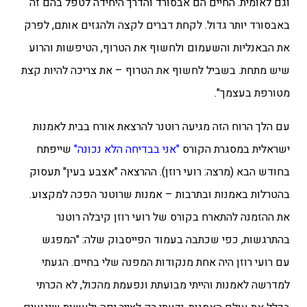
וגם לאומית. החיים הם אבסורד והדרך היחידה לטפל בהם זה
באבסורד יותר גדול. לקחת דברים לקצה ולהגזים אותם, לפרק
את הבאנליות והשעמום ולחשוף את הטרוף, הטיפשות והרוע
שיש מתחת. בשביל לחשוף את הטרוף – את צריכה להיות קצת
מטורפת בעצמך".
עם הלך הרוח הזה מגיעה רוטנר להרצאת אורח בבית לאמנות
ישראלית במסגרת הקורס
"אני בבדיחה הלא נכונה"
שייפתח
בחודש הבא (מרצה: רועי רוזן). ההרצאה "אצבע בעין" תעסוק
בהטרלות באמנות ובתרבות –
אמנות שרוטנר הפכה למקצוע.
את ההזמנה להתארח בקורס של רועי רוזן קיבלה רוטנר
בהתרגשות, כפי שכתבה בעמוד הפייסבוק שלה: "המפגש
עם
רועי רוזן היה אחת מנקודות המפנה שלי בחיים. הגעתי
למדרשה לאמנות והייתי מבועתת ונפעמת מהכול, לא הכרתי