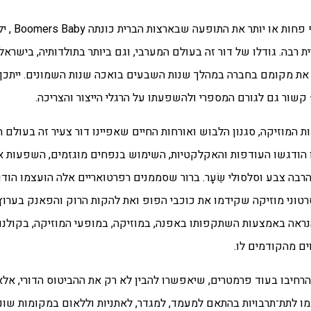
בה. גודלו של דור זה בעולם המערבי, וגם ביותר בתולדותיה, בישראל 
את מקומם בחברה במהלך שנות השבעים בואכה שנות השמונים.
ייתכן
זם – קשור גם לגורם המספרי ולהשפעתו על
הרגלי הייצור והצריכה.
ות המוזיקה,
סגנון הלבוש ואורחות החיים שאפיינו דור צעיר זה בעולם 
 זו הודגשו העודפות והאקלקטיות, השימוש
בנפחים מוגזמים, השפעות אתנ
רבה צבע וסלסולי שֵׂעָר. ברור שסממנים רפרטואריים אלה הועצמו הוד
טוני מוזיקה
 (הנראה באמצעות השתקפותו באפנה, במוזיקה,
במופעי המוזיקה, בקולנו
ים מהקודמים לו.
הרחיבו
בעוד פרמטרים, שיאפשרו להבין לא רק את ההביטוס הדורי,
אלא
גמו לתת־תרבויות בהתאם למעמד, למגדר,
לאתניות וללאום במקומות שונ