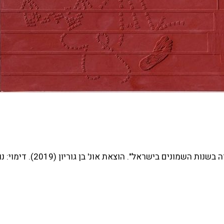
הצצה לספר "דור המִפנה: אמנות צעירה ב