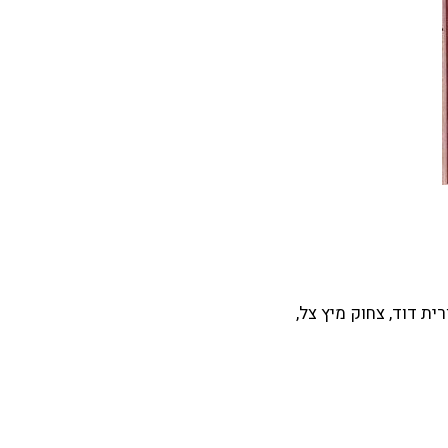
שנות השמונים בישראל". הוצאת אונ' בן גוריון (2019). דימוי: נורית דוד, צחוק מיץ צל,