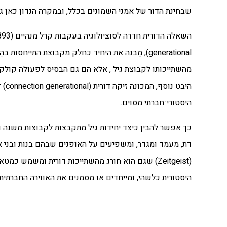
שבחינת הדור של אמני השמונים בכלל,
ובמקרה הנדון כאן ג
השאלה הדורית חדרה לסוציולוגיה בעקבות קרל מנהיים (1947-1893 ,Mannheim ) הוא טען
generational), מַבנה את היחיד
כחלק מקבוצת התייחסות בהֶ ק
מהשתייכותו לקבוצת גיל , אלא הם גם הבסיס לפעולה
קולקט
היבט
נוסף, המכונה זיקה דורית (connection generational) זיקה זו מצביעה על חשיפה דומה, בעלת
היסטורי־חברתי מסוים.
כך אפשר להבין כיצד
יחידות גיל מתקבצות לקבוצות משנה 
דת, מעמד ומגדר, ומשפיעים על האופנים שבהם בנות ובני
א
(Zeitgeist) שגם הוא חורג מהשתייכות דורית ומשמש כמטא־מושג שמאגד את המוסכמות,
היסטורית כלשהי, ומייחדים או
מסמנים את האווירה החברתית,