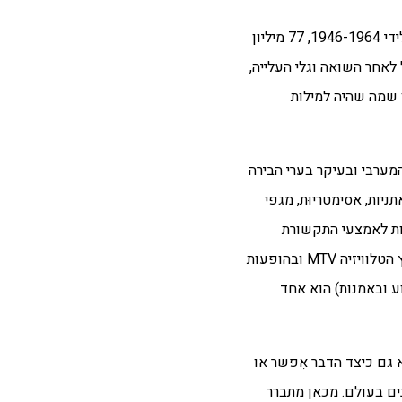
אמני דור שנות השמונים, משמע ילידי שנות החמישים, חופף פחות או יותר את התופעה שבארצות הברית כונתה Boomers Baby , ילידי 1946-1964, 77 מיליון
לאחר השואה וגלי העלייה,
 שמה שהיה למילות
המערבי ובעיקר בערי הבירה
יות, אסימטריוּת, מגפי
ות
לאמצעי התקשורת
שקידמו את כוכבי הפופ ואת להקות הרוק והפאנק בערוץ הטלוויזיה MTV ובהופעות
ע ובאמנות) הוא אחד
 גם כיצד הדבר אִפשר או
ים בעולם. מכאן מתברר