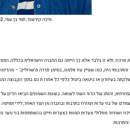
מיכה קירשנר, תמי בן עמי, 1982
מרכוז, ולא זו בלבד אלא כך הייתה גם החברה הישראלית בכללה; התפו
 והתרבותי היה, כמו שציין עוז אלמוג, בסימן פרֵדה מ’שרוליק’ – מהדימו
קתה בעיוורון או ביטאה ביטול כלפי כל אחרוּ ת גם בתוך הקבוצה ההג
המזרחית, זהותו של הדור השני לשואה. בשנות השמונים הביאו הדיון על 
דם של בני עדות המזרח בתרבות ובחברה מן הצד האחר, לידי תסיסה ג
כוז ושחזור מסלולי צעדות המוות כצעדות חיים בהשתתפות בני נוער נושא
והתרבות.