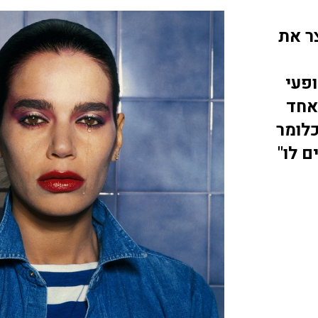
ר את
פעי
אחד
לומר
ם לו"