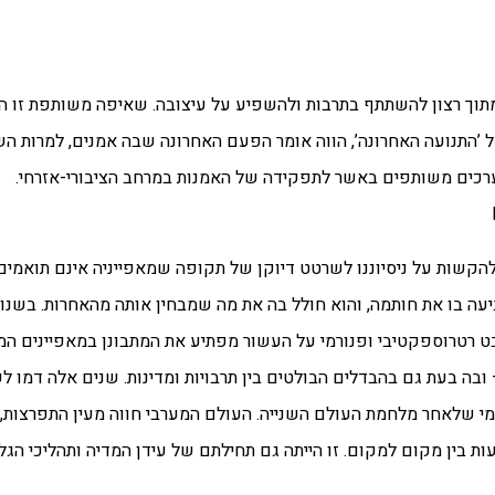
מתוך רצון להשתתף בתרבות ולהשפיע על עיצובה. שאיפה משותפת זו ה
 ’התנועה האחרונה’, הווה אומר הפעם האחרונה שבה אמנים, למרות השו
ערכים משותפים באשר לתפקידה של האמנות במרחב הציבורי-אזרחי.
הקשות על ניסיוננו לשרטט דיוקן של תקופה שמאפייניה אינם תואמים
עה בו את חותמה, והוא חולל בה את מה שמבחין אותה מהאחרות. בשנו
בט רטרוספקטיבי ופנורמי על העשור מפתיע את המתבונן במאפיינים ה
ובה בעת גם בהבדלים הבולטים בין תרבויות ומדינות. שנים אלה דמו ל
מי שלאחר מלחמת העולם השנייה. העולם המערבי חווה מעין התפרצו
ת בין מקום למקום. זו הייתה גם תחילתם של עידן המדיה ותהליכי הגל