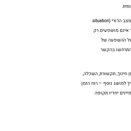
תית.
שכמו המעמד, גם הקטגוריה הדורית, המצב הדורי (situation
 אינם מושפעים רק
בשל ההשפעה של
שהתרחשו בהקשר
 חינוך, תקשורת, השכלה,
יך למושג נוסף – רוח
הזמן
ינים יחדיו תקופה