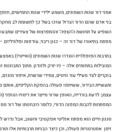
בני אדם שהם הדור הגדול שזכו בשל כך לתשומת לב מחקרית ר
השפיע על תחושת ה’הצפה’ וההתפרצות של צעירים שתבעו
מפתח
בתיאורו של דור זה – כגון ריבוי, עוֹדפוּת ופלורלי
בתרבות הפופולרית הוגדרו שנות השמונים (האייטיז) באמצע
המובילות
בתחומים אלה – ניו יורק ולונדון. מתוך התבוננות
בוקרים לצד מעילי עור וניטים, צמידי
שרשרת, איפור מוגזם, ה
ותעשיית הבידור, ששיתפו פעולה בהפקת הקליפים, אותם סר
עצמן. לדעת
בורדייה, האופן שדור מייצר את דימויו הגופני
המפתחות להבנת המפנה הדורי, כלומר היבחנותו
של דור מסו
סגנון חיים הוא מפתח אנליטי אפקטיבי וחשוב, אבל נדרש ל
זימן
אסטרטגיות פעולה, וכן כיצד הבניות תרבותיות אלו תור