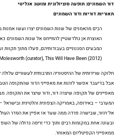
דור השמונים: תופעה סוציולוגית ומושג אנליטי
תאוריות דוריות ודור השמונים
רבים מהאמנים של שנות השמונים יצרו ועשו אמנות 
האוצרת אן גולדשטיין להתייחס אל שנות השמונים כאל
המבעים הסגנוניים בעבודותיהם, פעלו מתוך תקוות ו
Molesworth (curator), This Will Have Been (2012)
חלוקה שרירותית של ההיסטוריה התרבותית לעשורים עלולה ל
אבל בדיעבד אפשר לזהות את מאפייני הדור שהתקופה הטבי
מאפיינים של תקופה שיצרה דור, ודור שיצר את התקופה. מ
המערבי – באירופה, באמריקה הצפונית והלטינית ובישראל – 
אל־חזור, שבישרה פרדה ממה שעד אז אפיין את הסדר העול
ובעונה אחת במקומות רבים ותוך כדי זרימה גדולה של השפעו
ממאפייני הקפיטליזם המאוחר.