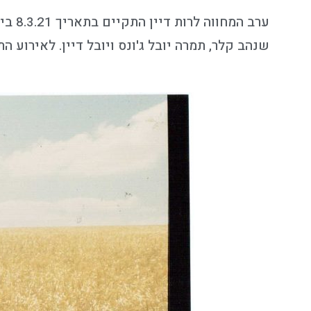
ערב 
שנהב קלר, תמרה יובל ג'ונס ויובל דיין. לאירוע התחברו כ-250 צופים וצופות.