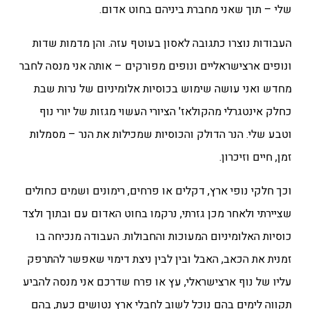
שלי – תוך שאני מחברת ביניהם בחוט אדום.
העבודות נוצרו כתגובה לאסון בעוטף עזה. והן מדמות שדות
ונופים ארצישראליים ונופים מפורקים – אותה אני מנסה לחבר
מחדש ואני עושה שימוש בכוסיות אלומיניום של נרות שבת
כחלק אינטגרלי מהקולאז' הציורי העשוי מגזות של יורי נוף
וטבע שלי. הנר הדולק והכוסיות שמכילות את הנר – מסמלות
זמן, חיים וזיכרון.
וכך חלקי נופי ארץ, דקלים או פרחים, רימונים ושמים כחולים
שציירתי ולאחר מכן גזרתי, נרקמו בחוט האדום עם ובתוך ולצד
כוסיות האלומיניום המעוכות והחבולות. העבודה מנכיחה בו
זמנית את הכאב, האבל ובין לבין ניצת דימוי שאפשר להתרפק
עליו של נוף ארצישראלי, עץ או פרח שדרכם אני מנסה להביע
תקווה לימים בהם נוכל לשוב לחבלי ארץ נטושים כעת, בהם