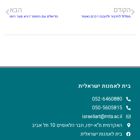
הקודם
הבא
מסלול לחיבור ולהבנה I כרם נאטור
הדיאלוג עם החומר I גיא סער רוסו
בית לאמנות ישראלית
052-6460880
050-5605815
israeliart@mta.ac.il
האקדמית ת"א-יפו, חבר הלאומים 10 תל אביב
בית לאמנות ישראלית