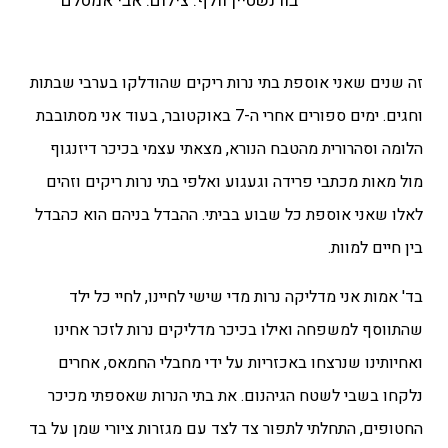
בורנשטיין וולף. צילום: אבי אמסלם
זה שנים שאני אוספת בתי נרות ריקים שהודלקו בערבי שבתות
וחגים. ימים ספורים אחרי ה-7 באוקטובר, בעוד אני מסתובבת
הלומה וסהרורית מהטבח הנורא, מצאתי עצמי בכיכר דיזנגוף
מול מאות מכתבי פרידה וגעגוע ואלפי בתי נרות ריקים וזהים
לאלו שאני אוספת כל שבוע בביתי. ההבדל בניהם הוא כהבדל
בין חיים למוות.
בד' אמות אני מדליקה נרות מדי שישי לחיינו, לחיי כל ילד
שהתווסף למשפחה ואילו בכיכר מדליקים נרות לזכר אחינו
ואחיותינו שנרצחו באכזריות על ידי מחבלי החמאס, אחרים
נלקחו בשבי לשטח הגיהנום.
את בתי הנרות שאספתי מכיכר
החטופים, התחלתי לתפור צד לצד עם מגזרות ציורי שמן על בד