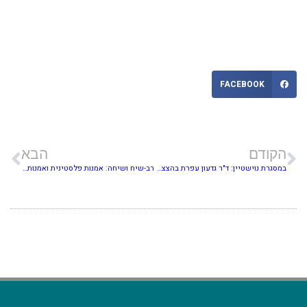
FACEBOOK
הקודם
הבא
במסגרת נוישטיין: ד"ר גדעון עפרת בהצצה לפרק מהספר המונוגראפי "נוישטיין"
רב-שיח ושיחה: אמנות פלסטינית ואמנות המיצג