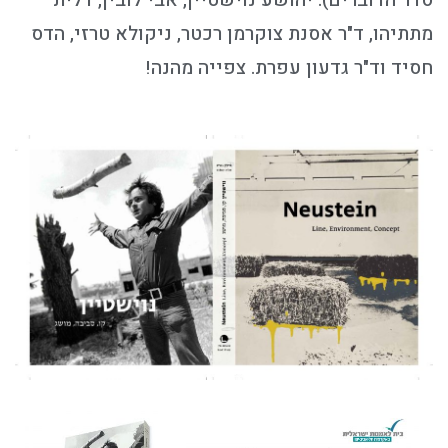
סדר הדוברים): יהושע נוישטיין, אבי לובין, דלית
מתתיהו, ד"ר אסנת צוקרמן רכטר, ניקולא טרזי, הדס
חסיד וד"ר גדעון עפרת. צפייה מהנה!