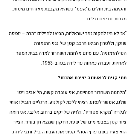
והקימה בית חולים מ”אפס” כשהיא מקבצת מאזרחים מיטות,
מגבות, סדינים וכלים .
“אז לא היו להקות זמר ישראליות, הביאו לחיילים זמרת – יוספה
שוקן, וללטרון הביאו הרכב קטן של נגני התזמורת
הפילהרמונית’. עם סיום מלחמת השחרור למדה בבית הספר
לאחיות, ועבדה כאחות עד לידת בנה ב-1953.
מתי קנית לראשונה יצירת אמנות?
"מלחמת השחרור הסתיימה, אני עובדת קשה, תל אביב ויפו
שלנו, אפשר לנסוע. רציתי ללכת לקולנוע. הרגליים הובילו אותי
לגלריה “מקרא סטודיו”, גלריה של יקים ברחוב אלנבי. אני רואה
ציור קטן בצבעי מים של שפת הירקון שמצא חן בעיני. הצייר
הוא צעיר בשם פרץ הסה³. קניתי את העבודה ב-7 וחצי לירות.