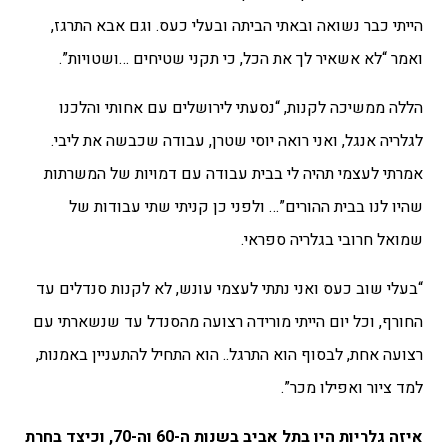
הייתי כבר נשואה ובאתי הביתה ובעלי כעס. וגם אבא התרגז,
ואמר “לא אשאיר לך את הכל, כי תקני שטיחים …ושטויות”.
הללה ממשיכה לקנות, “נסעתי לירושלים עם אחותי והלכנו
לגלריה אנגל, ואני רואה יוסי שטרן, עבודה שכבשה את ליבי.
אמרתי לעצמי תהיה לי בבית עבודה עם דמויות של המשרתות
שהיו לנו בבית ההורים”… ולפני כן קניתי שתי עבודות של
שמואל חרובי בגלריה ספראי.
“בעלי שוב כעס ואני נתתי לעצמי עונש, לא לקנות סנדלים עד
החורף, וכל יום הייתי מורידה רצועה מהסנדל עד שנשארתי עם
רצועה אחת, לבסוף הוא התרגל.. הוא התחיל להתעניין באמנות,
למד ציור ואפילו מכר”.
איזה גלריות היו בתל אביב בשנות ה-60 וה-70, וכיצד בחרת