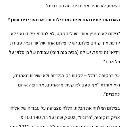
והאמת, לא תמיד אני מבינה מה הם רוצים".
האם המדיומים החדשים כמו צילום ווידאו מעניינים אותך?
"צילום לא מעניין אותי. יש לי דפקט, לא למדתי צילום ואני לא
יודעת איך קונים צילום. יש לי צילום אחד של שי זכאי. עבודת
וידיאו זה נחמד, יש לנו (בבית בנה דובי) עבודה של רן סלוין על
תל אביב".
על דבקותה בכלל – לקנות רק בגלריות ולא ישירות מאמנים,
היא אומרת: “אף פעם לא קניתי מהאמנים, אני רוצה אותם
כחברים”.
בצילום המלווה את הבלוג: הללה מצביעה על עבודה של אליהו
אריק בוקובזה, “תרנגול”, 2002, שמן על בד, 140 X 100.
העבודה הייתה באוסף יוסי בנימינוף ז”ל, שנפטר ב-2011, ועם