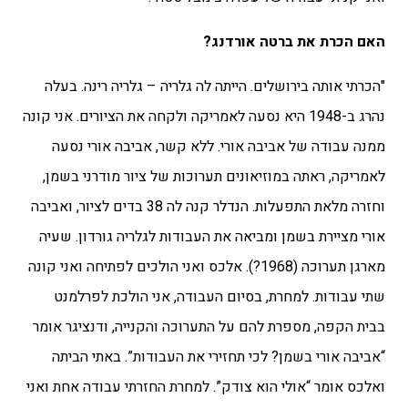
האם הכרת את ברטה אורדנג?
"הכרתי אותה בירושלים. הייתה לה גלריה – גלריה רינה. בעלה
נהרג ב-1948 היא נסעה לאמריקה ולקחה את הציורים. אני קונה
ממנה עבודה של אביבה אורי. ללא קשר, אביבה אורי נסעה
לאמריקה, ראתה במוזיאונים תערוכות של ציור מודרני בשמן,
וחזרה מלאת התפעלות. הנדלר קנה לה 38 בדים לציור, ואביבה
אורי מציירת בשמן ומביאה את העבודות לגלריה גורדון. שעיה
מארגן תערוכה (1968?). אלכס ואני הולכים לפתיחה ואני קונה
שתי עבודות. למחרת, בסיום העבודה, אני הולכת לפרלמנט
בבית הקפה, מספרת להם על התערוכה והקנייה, ודנציגר אומר
“אביבה אורי בשמן? לכי תחזירי את העבודות”. באתי הביתה
ואלכס אומר “אולי הוא צודק”. למחרת החזרתי עבודה אחת ואני