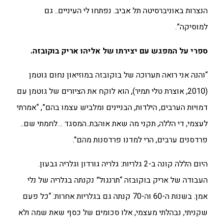
הנצרות באוניברסיטה תל אביב. נפתחו לי העיניים.. גם
למוסיקה”.
ספרי על המפגש עם יצירתו של אליהו אריק בוקובזה.
“והנה אני רואה תערוכה של בוקובזה במוזיאון נחום גוטמן
(2010, אוצרת טלי תמיר), הוא לוקח את הציורים של גוטמן עם
דמויות הערבים, הילדות, הבניינים ומלביש עצמו בהם”, “אמרתי
לעצמי, די הללה, תקני מה שאת אוהבת..המסגד …לחמתי שם..
פרדסנים ערבים, הרי למדנו פרדסנות מהם".
היום הללה קונה ב-2 גלריות: גלריה גורדון וגלריה גבעון.
העבודה של אריק בוקובזה “תרנגול” נקנתה בגלריה של נלי
אמן.
בשנות ה-60 וה-70 קנתה גם בגלריות אחרות: “כל פעם
שקניתי, נבהלתי מעצמי, אלו סכומים של כסף שאת שמה ולא