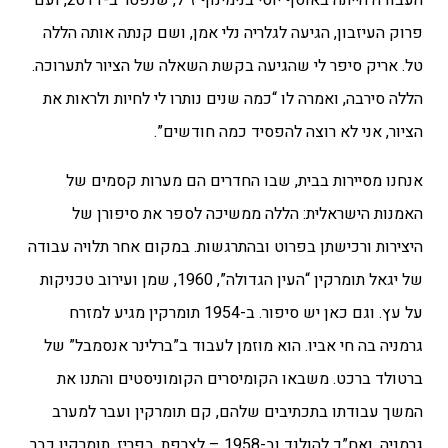
פרוק העיזבון, הגיעה לגלריה נלי אמן, ושם קנתה אותה הללה
טל. אריק סיפר לי שהגיעה בקשת השאלה של הציור לתערוכה.
הללה סירבה, ואמרה לו “כמה שנים נותרו לי לחיות ולראות את
הציור, אני לא רוצה להפסיד כמה חודשים”.
אנחנו מסיירות בבית, שבו החדרים הם מערות קסמים של
האמנות הישראלית: הללה ממשיכה לספר את סיפורן של
היצירות ורכישתן בפרוט ובהתרגשות. במקום אחר תלויה עבודה
של יגאל תומרקין “העין הגדולה”, 1960, שמן ועירוב טכניקות
על עץ. וגם כאן יש סיפור. ב-1954 תומרקין מגיע למזרח
גרמניה בה חי אביו. הוא מוזמן לעבוד ב”ברלינר אנסמבל” של
ברטולד ברכט. משבאו הקומיסרים הקומוניסטים והתנו את
המשך עבודתו בתכתיבים שלהם, קם תומרקין ועבר למערב
גרמניה, ואח”כ להולנד וב-1958 – לצרפת. בפריז, תומרקין כבר