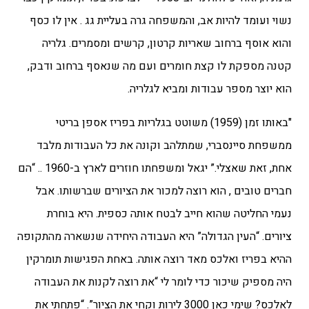
נשוי ועומד להיות אב, והמשפחה גרה בעליית גג . אין לו כסף
והוא אוסף ברחוב שאריות קרטון, קרשים ומסמרים. גלריה
קטנה מספקת לו קצת חומרים ועם מה שנאסף ברחוב ודבק,
הוא יוצר מספר עבודות ומביא לגלריה.
"באותו זמן (1959) משוטט בגלריות בפריז אספן בריטי
ממשפחת סיינסברי, שמתלהב וקונה את כל העבודות מלבד
אחת, זאת שאצלי.” יגאל ומשפחתו חוזרים לארץ ב-1960 .. “הם
חברים טובים , הוא רוצה למכור את הציורים שברשותו. אבל
נעמי החליטה שהוא חייב לבטח אותה כספית. היא בוחרת
ציורים. “העין הגדולה” היא העבודה היחידה שנשארה מהתקופה
ההיא בפריז ואלכס מאד רוצה אותה. באחת הפגישות תומרקין
היה מספיק שיכור כדי לומר לי “את רוצה לקנות את העבודה
לאלכס? שימי כאן 3000 לירות וקחי את הציור”. “פתחתי את