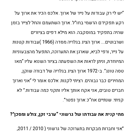
“יש לי רק עבודות על נייר של ארוך. אלכס הכיר את ארוך על
רקע תפקידם הרשמי בחו”ל. ארוך השתעמם והחל לצייר בזמן
שהיה בתפקיד במוסקבה. הוא מילא דפים בציורים
ושרבוטים…. ארוך הציג בגלריה מסדה (1966 )עבודות קטנות
על נייר, ורפי לביא, שארגן את התערוכה, התפעל מהצבעוניות
המיוחדת, וניתן לראות את השפעתה בציור השנוא עליו “מאו
טסה טונג”. ב-1972 ארוך הציג בגלריה של דבורה שוקן,
המחירים כבר גבוהים. רציתי לקנות. אלכס אומר לי “אני וארוך
חברים טובים, אני אקח אותך אליו ותקני כמה עבודות.” לא
קניתי. שנתיים אח”כ ארוך נפטר”.
מתי קנית את עבודתו של גרשוני “ערבי זקן, צולע ומסכן"?
"אני וחברות מבקרות בתערוכה של גרשוני ( 2010 / 2011,