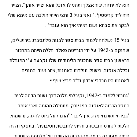
הוא לא יחזור, יגור אצלך ותתני לו אוכל והוא יצייר אותך”. הצייר
היה לזר קריסטין¹. ” ואני בגיל 3 וחצי הייתי הולכת עם אימא שלי
לבקר את סבתא ושם ראיתי איך הוא עובד” .
בגיל 15 נשלחה ללמוד בבית ספר לבנות סליגסברג בירושלים,
שהוקם ב-1942 על ידי הנרייטה סאלד. הללה הייתה במחזור
הראשון בבית ספר שתכנית הלימודים שלו נקבעה ע”י המנהלת
וכללה אופנה, בישול, תולדות האמנות, ציור ועוד. המורים
לאמנות היו מרדכי ארדון וד”ר פריץ שיף ² .
“גמרתי ללמוד ב-1947, וקיבלתי מלגה דרך נשות הדסה לבית
הספר הגבוה לאופנה בניו יורק. מתחילה מהומה ואבי אומר
“גבירתי תשכחי מזה, אין לי בן.” “הוכרז על גיוס להגנה, נרשמתי,
הלכתי לקורס חובשות, והייתי לחובשת חטיבתית”. בתפקידה זה
הייתה מעורבת בכמה מהקרבות הקשים של מלחמת השחרור,