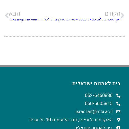
הקודם
הבא
יאן ראוכוורגר: "גם כשאני מפסל – אני מצייר"
אמנון ברזל: "כל חיי יזמתי פרויקטים באמנות. אף פעם לא לקחתי מקום של מישהו והתיישבתי על הכיסא שלו"
בית לאמנות ישראלית
052-6460880
050-5605815
israeliart@mta.ac.il
האקדמית ת"א-יפו, חבר הלאומים 10 תל אביב
בית לאמנות ישראלית