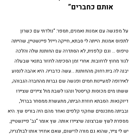
אותם כחברים”
על מפגשה עם אמנות ואמנים, תספר: “נולדתי עם כשרון
לתפוס אמנות. הייתה לי סבתא, חייקה רייזל פיינשטיין, שהייתה
טיפוס … וגם קלפנית, לא הסתדרה עם החותנת שלה והלכה
לגור מחוץ לרחובות. אחרי זמן הסכימה לחזור בתנאי שבעלה
יבנה לה בית רחוק מהחותנת …עשה כדבריה. היא אהבה לנסוע
לאירופה למעיינות חמים ופגשה שם גברות מהחברה הגבוהה,
ששתו מים מכוסות קריסטל ונהגו לשבת מול ציירים שציירו
דיוקנאות. הסבתא חוזרת הביתה, מתעשרת ממסחר בברזל,
ובביתה מתכנסים שחקני קלפים ואחד מהם היה בוריס שץ. היא
מספרת לשץ שברצונה שיציירו אותה. שץ אומר “גב’ פיינשטיין,
יש לי צייר, שהוא גם מורה לרישום, שאם אחזיר אותו לבולגריה,