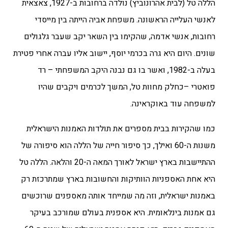
הללה טל (לבית אהרונוביץ) נולדה ברחובות ב-1927, צאצאית
לאנשי העלייה הראשונה. משפחת אביה הייתה בין מייסדי
רחובות, אנשי אדמה, שהקימו בין השאר יקב שעבר גלגולים
שונים. היום היא גרה בכרמי יוסף, יישוב אליו עברה אחרי פטירת
בעלה ב-1982, ואשר בו גם נבנה היקב המשפחתי – רד
פואטרי –כחלק מחוות טל, המשך לכרמים ויקבים שהיו
למשפחה עוד באוקראינה.
כמו שהקירות בבית מספרים את תולדות האמנות הישראלית
משנות ה-60 ואילך, כך סיפור חייה של הללה הוא סיפורה של
ההתיישבות בארץ ישראל לאורך המאה ה-20 והלאה.
הללה טל
היא אחת האספניות הוותיקות והחשובות בארץ שמתרכזת רק
באמנות ישראלית, וזה מה שמייחד אותה מאספנים שרוכשים
גם אמנות בינלאומית. היא אספנית בעולם שמורכב בעיקר