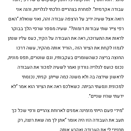
עבודה אקדמית”. למחרת בצהריים הלכתי לגלריות, והנה אני
רואה אצל שעיה יריב על הרצפה עבודה זהה, ואני שואלת “האם
רפי צייר שתי עבודות דומות?”. שעיה מספר שרפי הלך בבוקר
לראות את התערוכה, ראה את העבודה על הקיר, כעס עליו שנתן
לגמזו לקחת את הציור הזה , הוריד אותה מהקיר, עשה דרכו
החוצה בריצה כשהשומרים בעקבותיו, וגם שוטרים, תפס מונית,
נכנס כועס לגלריה גורדון ואמר לשעיה למכור את העבודה
לראשון שירצה בה ולא משנה כמה שייתן. קניתי, נכנסתי
למכונית ונסעתי הביתה. כשאלכס ראה את הציור הוא אמר “לא
ידעתי שהיו שניים”.
"מידי פעם הייתי מזמינה אמנים לארוחת צהריים ורפי שכל כך
תעב את העבודה הזו היה אומר “אתן לך מה שאת רוצה, רק
תחזירי לי את העבודה ואקרע אותה.