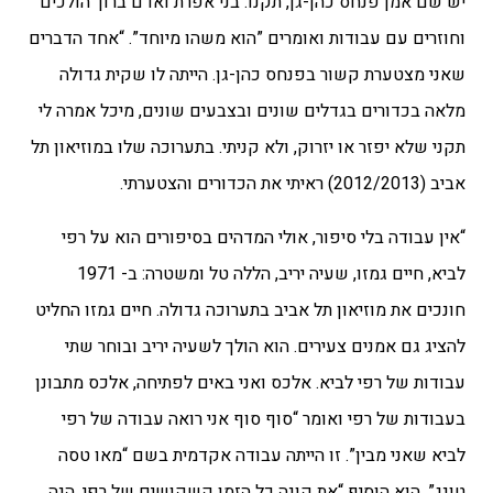
יש שם אמן פנחס כהן-גן, תקנו. בני אפרת ואדם ברוך הולכים
וחוזרים עם עבודות ואומרים ”הוא משהו מיוחד”. “אחד הדברים
שאני מצטערת קשור בפנחס כהן-גן. הייתה לו שקית גדולה
מלאה בכדורים בגדלים שונים ובצבעים שונים, מיכל אמרה לי
תקני שלא יפזר או יזרוק, ולא קניתי. בתערוכה שלו במוזיאון תל
אביב (2012/2013) ראיתי את הכדורים והצטערתי.
“אין עבודה בלי סיפור, אולי המדהים בסיפורים הוא על רפי
לביא, חיים גמזו, שעיה יריב, הללה טל ומשטרה: ב- 1971
חונכים את מוזיאון תל אביב בתערוכה גדולה. חיים גמזו החליט
להציג גם אמנים צעירים. הוא הולך לשעיה יריב ובוחר שתי
עבודות של רפי לביא. אלכס ואני באים לפתיחה, אלכס מתבונן
בעבודות של רפי ואומר “סוף סוף אני רואה עבודה של רפי
לביא שאני מבין”. זו הייתה עבודה אקדמית בשם “מאו טסה
טונג”. הוא הוסיף “את קונה כל הזמן קשקושים של רפי, הנה