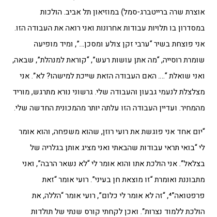
אוצרת שרה ברייטברג-סמל) במוזיאון תל אביב. הולכות
במסדרון בו תלויות עבודות אחרונות ואני רואה את העבודה הזו.
אני פוצחת בשיר “ערבי זקן צולע ומסכן…”, ומיד מופיעה
שומרת רוסייה, “מה אתן עושות רעש”, “קוראת למנהלת”, שבאה,
ואני שואלת “…. האם העבודה הזאת שייכת למישהו? לא”. אני
מצלצלת לנעמי גבעון והעבודה שלי. גרשוני נורא מתרגש, מוריד
מהמחיר. ועדיין העבודה הזו עלתה יותר מהמכונית החדשה שלי.
“יום אחד אני פוגשת את רועי רוזן, שהוא משפחה, והוא אומר
לי “בואי תראי עבודות שהבאתי ואני מציג אותן בגלריה של
בצלאל”. אני הולכת אתו והוא אומר לי “לא נשאר הרבה”, ואני
מתבוננת ואומרת “זו מוצאת חן בעיני”. רועי אומר “זאת
פרפטואה”⁴, “זה לא אומר לי כלום”, רועי אומר “הללה, את
הולכת ללמוד נצרות”. ואכן לקחתי קורס שנתי של תולדות