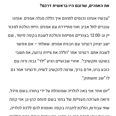
את האמנים, שרובם היו בראשית דרכם?
“עכשיו אנחנו נכנסים לתחום איך הללה מגלה אמנים. אנחנו
עוברים לתל אביב ואני מתיידדת עם אמנים. הייתי הולכת למכור
יין וב-12:00 בצהריים מסיימת והולכת לשבת בקפה פינתי , שם
ישב יצחק דנציגר עם חבורת אמנים. שאלתי – אם אפשר
לשבת אתם. דנציגר אמר “הללה את ציירת גרועה, את תשבי
בשקט ותקשיבי”.. אחרי שבועיים הגיע “ילד” גבוה ורזה עם
כובע ברט, אדם ברוך, שרצה להקשיב לשיח, ודנציגר אמר גם
לו “שב ותשתוק”.
“יום אחד אני באה לגלריה שמנוהלת על ידי בחורה בשם מיכל,
ורואה תערוכה מעניינת של בחור בשם פנחס כהן-גן. אני קונה
שתי עבודות, הולכת לחברה בקפה ואומרת להם ללכת לגלריה,