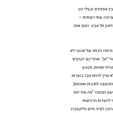
סים בין אספנים ובעלי הון
הוצגו בתערוכה שתי רשימות –
יאון תל אביב. האם אתה
ותיו וזכותו של אהובי לא
י “תן”. שהרי הם זקוקים
רוני אמנות, מטבע
 צריך להיות חבר בועדות
 המועצה לתרבות ואמנות)
ון המנצח: “מה אתי יותר
 לוועדות הרכישות
 צדקתי בטענתי, עד שבשנת 2004 משהועלתה הצעה לתערוכה לצייר חיים גליקסברג