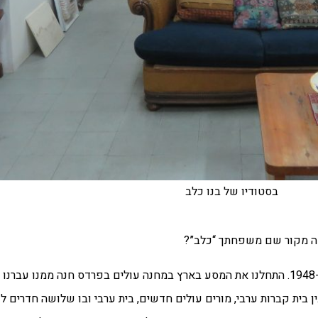
בסטודיו של בנו כלב
ומה מקור שם משפחתך “כלב”?
ב”כ: נולדתי ב-1938 בסופיה, בולגריה, ועלינו ארצה בדצמבר-1948. התחלנו את המסע בארץ במחנה עולים בפרדס
ן בית קברות ערבי, מורים עולים חדשים, בית ערבי ובו שלושה חדרים