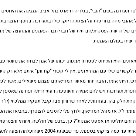
 הציג האמן ישי שפירא קלטר תערוכה בשם “הובי”, בגלריה רו-ארט בתל אביב המציגה את היח
דיוקנאות מצוירים של 7 אספנים . יגאל אהובי מחה בחריפות על הצגת הדיוקן שלו בתערוכה. בנוסף 
שים של הרשת העסקית/חברתית של חברי חבר הנאמנים והמועצה של מוז
ר שיח בעולם האמנות.
נים. הוא התייחס לפטרוני אמנות. זכותו של אמן לבחור את נושאי עבוד
לקשרים שלי עם המוזיאונים, אין לי קשרי “קח ותן” איתם אלא רק קשר
ש. הייתי אומר, הרבה יותר מאשר המוזיאונים עצמם משאילים. אשר לפט
 וועדת תערוכות ויש להם אמירה והשפעה. דעתי הייתה ועודנה שאספן לא
קחת חלק בהן. בעוונותיי, לאחר שדורון סבג קיבל תפקיד ממלכתי (יו”ר
ומר ז”ל, אז מנהל המוזיאון, ולחץ עלי להסכים להצטרף, בהביאו את הטע
 והם יחליטו או אספני אמנות”? כך, ברגע של חולשה, ויתרתי והצטרפתי
והתערוכות של המוזיאון. במשך שנתיים, כמעט בכל ישיבה ראיתי עד כמה