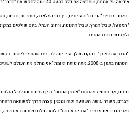
 את כלב כמעט 40 שנה לחפש את “הדבר”.¹ (שרה בריטברג-סמל)
אחד מבנייני “הרכבת” האפורים, בין בתי המלאכה, מתפרות, חנויות, סטו
מפעל, שביל המרץ, שביל התנופה, ורחוב העמל. ביום שולטים במקום 
ולמפגשים עם אמנים.
“הגדר את עצמך”. במקרה שלך אני פונה לדברים שהועלו ליוטיוב בקשר 
קשרים והקשרים, מבחר מאוסף בנו כלב”, שהוצגה במוזיאון הפתוח בתפן ב-2008. אתה פותח ואומר: “אנ
נים, אני מסתייג מהמונח “אספן אמנות” בגין המיתוס והבלבול הנלווים א
דברים, משדר עושר, השפעה וכוח ומכאן קצרה הדרך למשוואה הרווחת 
ו אני מגדיר את עצמי כ”אספם אמנות” כלומר חולם חלומות באספמיה, ע