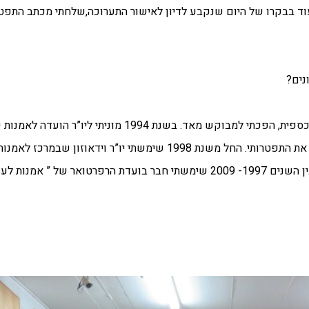
. עוד בבקרו של היום שנקבע לדיון לאישור התערוכה,שלחתי מכתב התפט
נים?
ב”כ: כן, כן בהחלט. מששמעו שאני מוכן לעבוד ללא תמורה כספית, הפכתי למבוקש מאד
לאמנויות, תפקיד שמלאתי עד שנת 2012, שנה שבה הגשתי את התפטרותי. החל משנת 1998 שימ