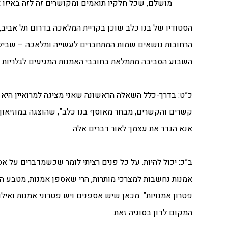
מושלם, שכל חלקיו תואמים ומקושרים זה לזה באיזו אידיאה על אמנות, שמריצה
הסטודיו של בנו כלב שוכן בקריית המלאכה בדרום תל אביב, ב
הרחובות נושאים שמות המתחברים לעשייה ומלאכה – שביל ה
השבוע הסביבה מתמלאת בחובבי האמנות המגיעים לגלריות 
כ”ט: בדרך-כלל השאלה הראשונה שאני מציגה למרואיין היא 
אנא הגדר את עצמך לאור דברים אלה.
ב”כ: יכול להיות. על כל פנים רציתי לומר שכשמדברים על אספ
אמנות נחשבות למצרכי מותרות, הרי שאספן אמנות, מטבע ה
פטרון אמנויות”. מכאן שיש אספנים ויש פטרוני אמנות ואיל
המקום לדון בסוגיה זאת.