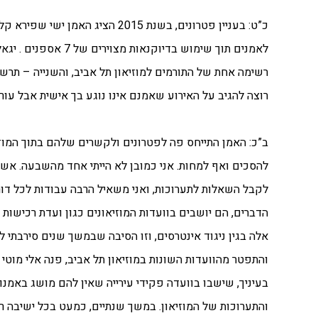
כ”ט: בעניין פטרונים, בשנת 2015
לאמנים תוך שימוש ב
רשימה אחת של התורמים למוזיאון תל אביב, והשנייה – תר
רוצה להגיב על האירוע שאמנם אינו נוגע בך אישית אבל עור
ב”כ: האמן התייחס פה לפטרונים ולקשרים שלהם בתוך המוזיאו
להסכים ואף למחות. אני כמובן לא הייתי אחד מהשבעה. אשר 
לקבל השאלות לתערוכות, ואני משאיל הרבה עבודות לכל דור
הדברים, הם יושבים בוועדות המוזיאונים כגון ועדת רכישות
אלה בגין ניגוד אינטרסים, וזו הסיבה שבמשך שנים סירבתי ל
והתפטר מהוועדות השונות במוזיאון תל אביב, פנה אלי מוטי ע
בעיניך, שישבו בוועדה פקידי עירייה שאין להם מושג באמנות