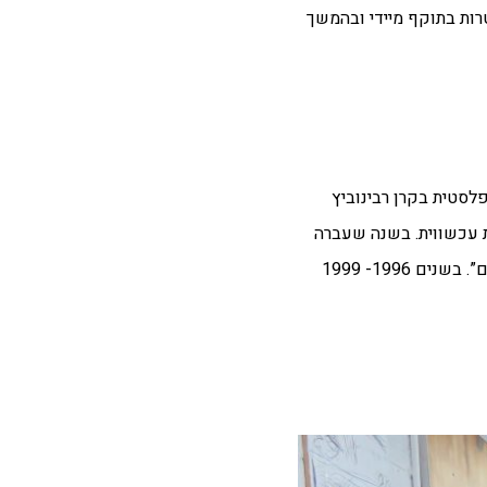
רות בתוקף מיידי ובהמשך
. בשנת 1994 מוניתי ליו”ר הועדה לאמנות פלסטית בקרן רבינוביץ
שתי יו”ר וידאוזון שבמרכז לאמנות עכשווית. בשנה שעברה
הגשתי את התפטרותי שעומדת להיכנס לתוקף בימים אלה. בין השנים 1997- 2009 שימשתי חבר בועדת הרפרטואר של ” אמנות לעם”. בשנים 1996- 1999