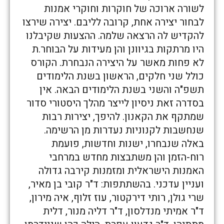
לשורה ארוכה של חוקרות וחוקרי אמנות
לבחור יצירה אחת, קרובה לליבם. יצירה שירצו
להקדיש לה הרצאה שלמה. ההצעות שקיבלנו
היו מרתקות בגיוונן והן מעידות על הבוחר.ת
לא פחות מאשר על היצירה הנבחרת. הקורס
כולל שני חלקים, הראשון בשנת הלימודים
תשפ"ה והשני בשנת הלימודים הבאה. אין
בסדרה זאת ניסיון לייצר מהלך היסטורי סדור
שמתקף את הקאנון. להיפך, יצירות רבות
שנחשבות לקנוניות נעדרות מן הרשימה.
באלה שנבחרו, ישנות וחדשות, פועמת
רוח-הזמן והן משתבצות מחדש במרחבי
האמנות הישראלית ומזמנות קירבה גדולה
ועניין עדכני. בהשתתפות: ד"ר קובי בן מאיר,
שרי גולן, רותי דירקטור, עוז זלוף, איה מירון,
ד"ר אמיתי מנדלסון, ד"ר דליה מנור, דלית