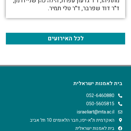
מתתיהו, ד"ר גדעון עפרת, הילה כהן שניידרמן,
ד"ר דוד שפרבר, ד"ר טלי תמיר.
לכל האירועים
בית לאמנות ישראלית
052-6460880
050-5605815
israeliart@mta.ac.il
האקדמית ת"א-יפו, חבר הלאומים 10 תל אביב
בית לאמנות ישראלית