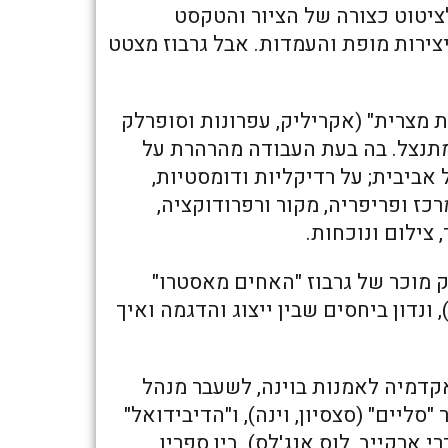
לציטוט כצורה של הציור והטקסט
יצירות מופת והעמדות. אבל גרבוז מצטט
מצרית" (אקריליק, עפרונות וסופרלק
אופן לא מתנצל. בה בעת העבודה מהרהרת על
אביבית; על רדיקליות ודומסטיות,
רכז ופריפריה, מקור ורפרודוקציה,
 צילום ונוכחות.
 מוכר של גרבוז "האחים מאסטרו"
1975), ומסרטו של ז'אן לוק גודאר "הסינית" (1967), ונדון ביחסים שבין ייצוג והדגמה ואיך
קדמיה לאמנות בוינה, לשעבר מנהל
סליים" (סצסיון, וינה), ו"הדיבידואל"
י ארקייב, לוס אנג'לס). בין ספריו