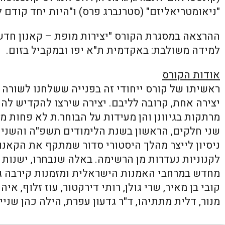
"ניאומטריאליזם" (סטרנברג פרס) ו"היות יחד קודם ל
ההרצאה במסגרת הקורס "יצירות מופת – קאנון חדש
למידה משולבת: באקדמית ת"א יפו ובמקביל בזום.
אודות הקורס
ראשיתו של קורס ייחודי זה בפנייה ששלחנו לשורה 
יצירה אחת, קרובה לליבם. יצירה שירצו להקדיש לה
מרתקות בגיוונן והן מעידות על הבוחר.ת לא פחות מ
שני חלקים, הראשון בשנת הלימודים תשפ"ה והשני 
ניסיון לייצר מהלך היסטורי סדור שמתקף את הקאנון
לקנוניות נעדרות מן הרשימה. באלה שנבחרו, ישנות
מחדש במרחבי האמנות הישראלית ומזמנות קירבה גדו
קובי בן מאיר, שרי גולן, רותי דירקטור, עוז זלוף, איה
מנור, דלית מתתיהו, ד"ר גדעון עפרת, הילה כהן שנייד