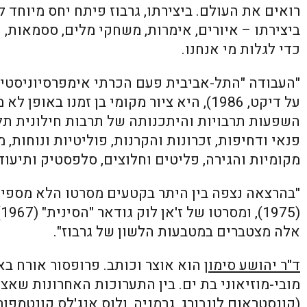
רואים את העולם. ביצירתו, גרבוז פיתח יחס מיוחד 
ביצירתו – איורים, אימרות, משחקי מלים, ססמאות, 
כדי לגלות מי אנחנו.
"העבודה "התל-אביבית פעם הכרתי אימפרסיוניסטית 
על דיקט, 1986), היא ציור מקומי בן זמנו ב
השפעות תרבויות והיתכנותה של תרבות חילונית תל 
פנאי ודחיפות, זכרונות והקרנות, פוליטיות ונוחות, מ
מקומיות והגירה, פליטים וחלוצים, סלפסטיק ותיעוד,
"בהרצאה נצפה בין היתר בקטעים מסרטו הלא מספיק
(
אלה מצטברים במטבעות הלשון של גרבוז".
ד"ר יהושע סימון
הוא אוצר וכותב. פרופסור אורח בא
מובי-מוזיאוני בת ים. בין התערוכות האחרונות שאצר "
(קונסטראום לונבורג, גרמניה, ולוס אנג'לס קונטמפורר