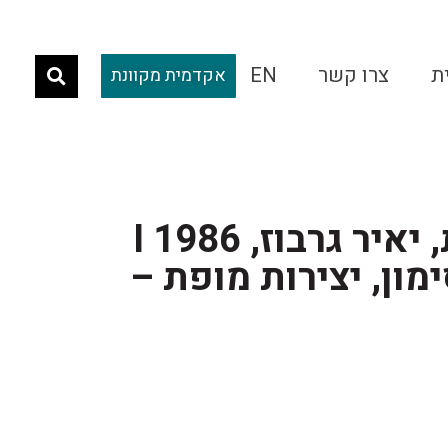
ת
צרו קשר
EN
אקדמית מקוונת
התל-אביבית, יאיר גרבוז, 1986 I
מון, יצירות מופת –