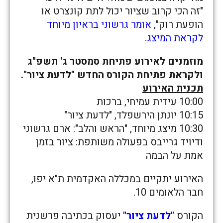
"זה הכי קרוב שציור יכול לתת קונצרט או
הופעת רוק",
אומר גרשוני בראיון מיוחד
לקראת המיצג.
מוזמנים לאירוע פתיחת סמסטר ג' תשפ"ג
ולקראת פתיחת הקורס החדש "לדעת ציור".
תכנית האירוע
10:00 עידית עמיחי, ברכות
10:15 יונתן הירשפלד, "לדעת ציור"
10:30 מיצג מיוחד, "הראש והלב": ארם גרשוני
ודיויד גרייבס בפעולה משותפת: ציור בזמן
אמת על הבמה
האירוע יתקיים במכללה האקדמית ת"א יפו,
חבר הלאומים 10.
הקורס
"לדעת ציור"
יעסוק בכתיבה פרשנית