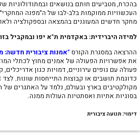
בהכרח, מטביעים חותם בנושאים ובמתודולוגיות ש
העכשוויות ממוקמות בלב-לבו של ה"מפנה המחקרי" ה
מחקר חדשים המעוגנים בהמצאה ובספקולציה ולאו-ד
למידה היברידית: באקדמית ת"א יפו ובמקביל בזום
ההרצאה במסגרת הקורס
"אמנות ציבורית חדשה: מ
את אפשרויות הפעולה של אמנים מחוץ לכתלי המוזיא
פעולה עם גופים עירוניים, דמויות כגון אדריכלים, 
כדוגמת תושבים או קבוצות התייחסות שונות. לצד 
מקולקטיבים בארץ ובעולם, נלמד על האתגרים של ה
בסוגיות אתיות ואסתטיות העולות ממנה.
דימוי: תנועה ציבורית