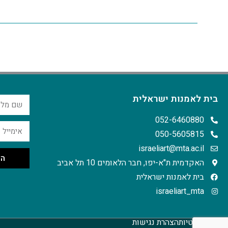
בית לאמנות ישראלית
052-6460880
050-5605815
israeliart@mta.ac.il
הצ
האקדמית ת"א-יפו, חבר הלאומים 10 תל אביב
בית לאמנות ישראלית
israeliart_mta
מדיניות פרטיות
הצהרת נגישות