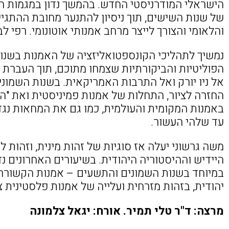
הישראלי המודרניסטי החדש. בהמשך נדון במגמות החי
של שנות השישים, תוך ניסיון להתנער מחובת ההתגיי
והלאומי והצורך לייצר מרחב אמנותי אוטונומי. רפי לב
נמשיך לתהליכי הקונספטואליזציה של האמנות בשנו
הפוליטיות והביקורתיות שצמחו מתוכם, תוך העברת
אל ניו יורק ואל התרבות האמריקאית. בשנות השמונ
החזרה לציור, התחלות של אמנות פמיניסטית ואת "
באמנות המקומית והעולמית, כמו גם את המחאות נגד
עד שלהי העשור.
משה גרשוני יעלה אז סוגיות של זהות מינית, וזהות לא
היידיש וההיסטוריה היהודית. בשיעורים האחרונים נדו
במיוחד בשנות השמונים והתשעים – אמנות הקשורה
יהודית, בזהות מזרחית ועלייה של אמנות פלסטינית 
מרצה: ד"ר טלי תמיר. אורח: יגאל צלמונה