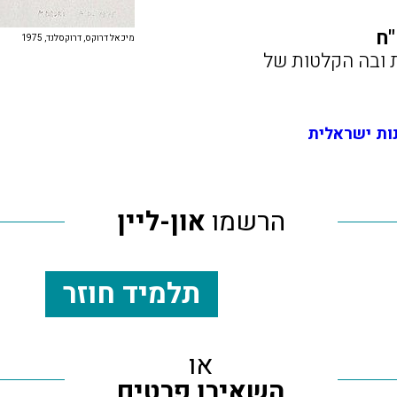
מיכאל דרוקס, דרוקסלנד, 1975
 ובה הקלטות של
הרשמו
און-ליין
תלמיד חוזר
או
השאירו פרטים