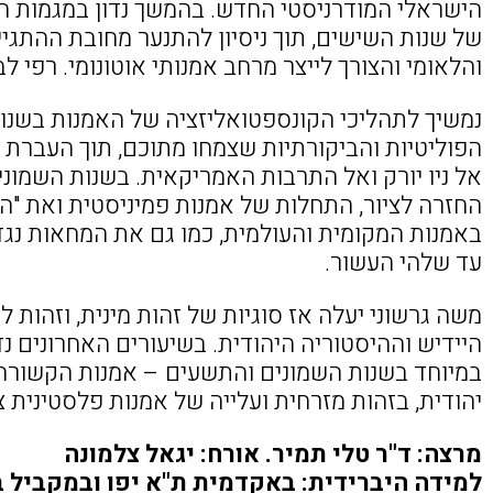
הישראלי המודרניסטי החדש. בהמשך נדון במגמות החי
של שנות השישים, תוך ניסיון להתנער מחובת ההתגיי
והלאומי והצורך לייצר מרחב אמנותי אוטונומי. רפי לב
נמשיך לתהליכי הקונספטואליזציה של האמנות בשנו
הפוליטיות והביקורתיות שצמחו מתוכם, תוך העברת
אל ניו יורק ואל התרבות האמריקאית. בשנות השמונ
החזרה לציור, התחלות של אמנות פמיניסטית ואת "
באמנות המקומית והעולמית, כמו גם את המחאות נגד
עד שלהי העשור.
משה גרשוני יעלה אז סוגיות של זהות מינית, וזהות לא
היידיש וההיסטוריה היהודית. בשיעורים האחרונים נדו
במיוחד בשנות השמונים והתשעים – אמנות הקשורה
יהודית, בזהות מזרחית ועלייה של אמנות פלסטינית 
מרצה: ד"ר טלי תמיר. אורח: יגאל צלמונה
למידה היברידית: באקדמית ת"א יפו ובמקביל ב