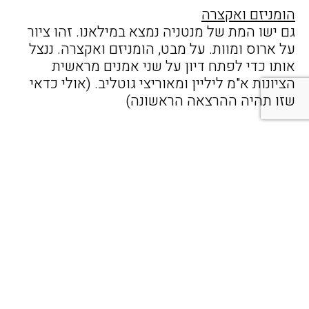
הומניזם ואקצרה
גם ישו המת של מנטניה נמצא במילאנו. זהו ציור
על ארוס ומוות. על מבט, הומניזם ואקצרה. ננצל
אותו כדי לפתח דיון על שני אמנים מראשית
הציונות א"מ ליליין ומאוריצי גוטליב. (אולי כדאי
שזו תהיה ההרצאה הראשונה)
29/3/2027
ידע
בספריה האמברוזיאנית ישנן המחברות של
לאונרדו וזה יפנה את מבטינו למחשבה של אמנות
ותחומי ידע אחרים (מדע, הנדסה, רפואה וכו')
נתבונן באמניות כמו קרן רוסו, ביצירה של גל
וויינשטיין ואחרים