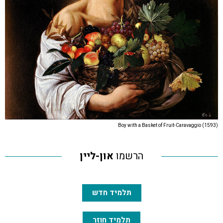
Boy with a Basket of Fruit-Caravaggio (1593)
הרשמו
און-ליין
תלמיד חדש
תלמיד חוזר