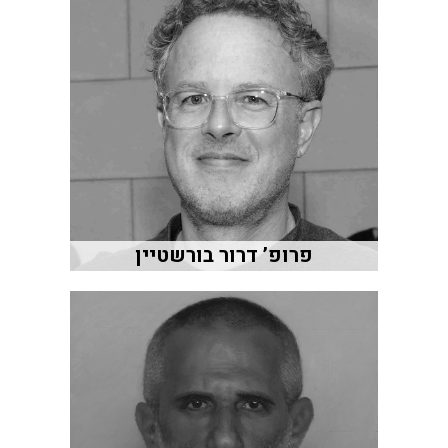
פרופ’ דרור בורשטיין