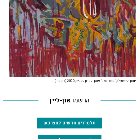
יונתן הירשפלד, "טבע דומם" שמן ועפרון על נייר, 2020 (דיפטיך)
הרשמו
און-ליין
תלמידים חדשים לחצו כאן