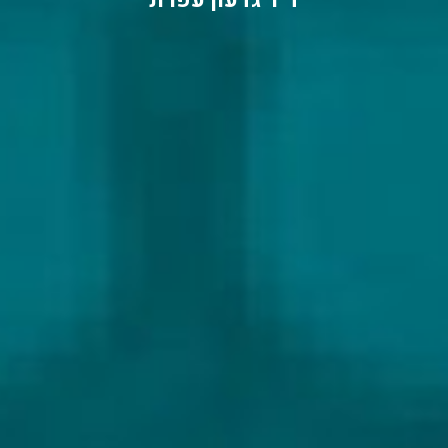
ד"ר גדעון עפרת