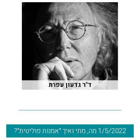
ד"ר גדעון עפרת
1/5/2022 מה, מתי ואיך "אמנות פוליטית"?