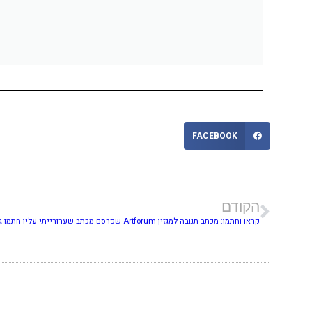
FACEBOOK
הקודם
קראו וחתמו: מכתב תגובה למגזין Artforum שפרסם מכתב שערורייתי עליו חתמו גם אנשי אמנות ישראלים