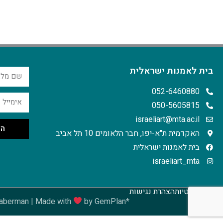
בית לאמנות ישראלית
052-6460880
050-5605815
israeliart@mta.ac.il
הצ
האקדמית ת"א-יפו, חבר הלאומים 10 תל אביב
בית לאמנות ישראלית
israeliart_mta
מדיניות פרטיות
הצהרת נגישות
 Haberman | Made with
by GemPlan*