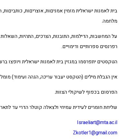
בית לאמנות ישראלית מזמין אמניםות, אוצריםות, כותביםות, 
מלחמה.
על המחשבות, הדילמות, התובנות, הצרכים, התהיות, השאלות 
רפרנסים ספרותיים ודימויים.
הטקסטים יתפרסמו במגזין בית לאמנות ישראלית ויופצו בר
אין הגבלת מילים (הטקסט יעבור עריכה, הגהה ועימוד) מומלץ להציע 2-3 דימויים מתא
הפרסום בכפוף לשיקולי הצוות.
שליחת חומרים לעידית עמיחי ולצאלה קוטלר הדרי עד לתאריך .11.23
Israeliart@mta.ac.il
Zkotler1@gmail.com