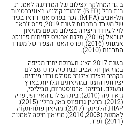
בוגר המחלקה לצילום של המדרשה לאמנות,
בית ברל (B.ED) ולימודי קולנוע באוניברסיטת
תל-אביב (M.F.A). זכה בפרס אמן וידאו בכיר
של משרד התרבות לשנת 2019, פרס ז'ראר
לוי לעידוד היצירה בצילום מטעם מוזיאון
ישראל (2016), מלגת ארטיס לפיתוח פרויקט
אמנותי (2016), ופרס האמן הצעיר של משרד
התרבות (2010).
בשנת 2017 הציג תערוכת יחיד מקיפה
במוזיאון תל אביב ובמרכזה סרט שצולם
בקהיר ולצידו צילומי סטילס ורדי מיידים.
יצירותיו הוצגו במוזיאונים וגלריות בארץ
ובעולם. וביניהן: ארטיסטריום, טביליסי,
גיאורגיה (2010); בית הצילום האירופי, פריז
(2012); מרטין גרופיוס באו, ברלין (2015);
HIAP, הלסינקי (2017); מוזיאון פתח-תקוה
לאמנות (2008, 2010); מוזיאון חיפה לאמנות
(2011); ועוד.