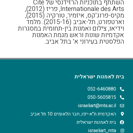
השתתף בתוכניות הרזידנסי של Cité
Internationale des Arts, פריז (2012),
מקיס-פרוג'קס, איזמיר, טורקיה (2015),
וארטפורט, תל-אביב (2015-16). מלמד
וידיאו, צילום ואמנות בין-תחומית במסגרות
אקדמיות שונות וראש מגמת האמנות
הפלסטית בעירוני א' בתל אביב.
בית לאמנות ישראלית
052-6460880
050-5605815
israeliart@mta.ac.il
האקדמית ת"א-יפו, חבר הלאומים 10 תל אביב
בית לאמנות ישראלית
israeliart_mta