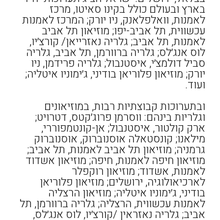
בארץ ובעולם כולל בקינו סאיטו, מרכז
לאמנות, וואלפלאנק, ניו יורק; המרכז לאמנות
עכשווית, תל אביב-יפו; מוזיאון תל אביב
לאמנות, תל אביב; גלריה נאזרייאן/ קורצ׳יו,
לוס אנג׳לס; גלריה ברוורמן, תל אביב, גלריה
סביל דולמצ׳י, איסטנבול; גלריה פרידמן, ניו
יורק; מוזיאון פלוריאן בודיני, ג׳ימוניו איטליה;
ועוד.
ובתערוכות קבוצתיות רבות, במוזיאונים
וגלריות בינהם: ווסרמן פרוג׳קטס, דטרויט;
ארק קולטור, איסטנבול; אן-קונטמפוררי,
מילאנו; קונסטאלה אוסנוברוק, אוסנוברוק
גרמניה; מוזיאון תל אביב לאמנות, תל אביב;
מוזיאון חיפה לאמנות, חיפה; מוזיאון אשדוד
לאמנות, אשדוד; מוזיאון רוקפלר
לארכיאולוגיה, ירושלים; מוזיאון פלוריאן
בודיני, ג׳ימוניו איטליה; מוזיאון הרצליה
לאמנות עכשווית, הרצליה; גלריה ברוורמן, תל
אביב; גלריה נאזראין /קורצ׳יו, לוס אנג׳לס,