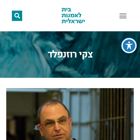
צקי רוזנפלד