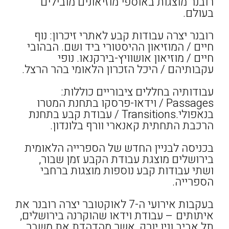
רובנר מוצגות באוספי מוזיאונים מובילים
בעולם.
רובנר יצרה עבודות קבע לאתרי זיכרון: נוף
חיים / המוזיאון ההיסטורי ביד ושם. הבהובי
חיים / מוזיאון אושוויץ-בירקנאו. נופי
עקבותיהם / היכל הזכרון הלאומי בהר הרצל.
עבודותיה בחללים ציבוריים כוללות:
Passages / וידאו-פרסקו בתחנת המטרו
בנאפולי.Transitions / עבודת קבע בתחנת
הרכבת התחתית קאנארי וורף בלונדון.
בכניסה לבניין החדש של הספרייה הלאומית
בירושלים מוצגת עבודת הקבע זמן שבור,
ושתי עבודות קבע נוספות מוצגות ברחבי
הספרייה.
בעקבות אירועי ה-7 לאוקטובר יצרה רובנר את
איתותים – עבודת וידאו שהוקרנה בירושלים,
תל אביב וניו יורק, אשר מהדהדת את משבר