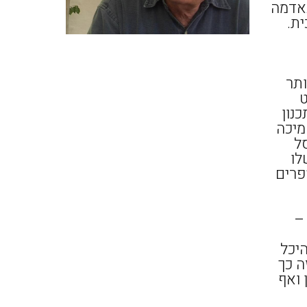
באדמה
ית.
ותר
ט
נון
מיכה
סל
לו
פרים
" –
היכל
ה כך
 ואף