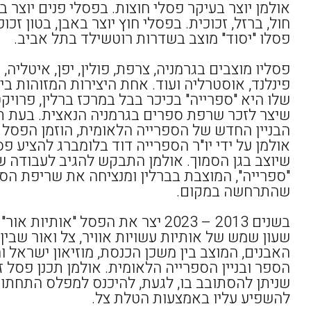
אולמן יוצר בעיקר פסלי חוצות. בפסלי פנים יוצר 
חול, ברזל, זכוכית. בפסלי חוץ יוצר באבן, בטון זכוכ
פסלו "יסוד" מוצב בשדרות רוטשילד בתל אביב.
פסליו מוצבים בגרמניה, צרפת, פולין, יפן, איטליה,
פינלנד, אוסטרליה ועוד. אחת היצירות המזוהות בי
שלו היא "ספרייה" בכיכר בבל במרכז ברלין, פרויק
שיצר לזכר שרפת ספרים בגרמניה הנאצית. בעת תכ
הבניין החדש של הספרייה הלאומית, הוזמן הפסל 
אולמן על ידי יו"ר הספרייה דוד בלומברג להציע פ
שיוצב בגן הסמוך. אולמן התבקש להגיב לעבודה ש
"ספרייה", המוצבת בברלין ומנציחה את שריפת הס
שהתרחשה במקום.
בשנים 2013 – 2023 יצר את הפסל "אותיות אור
שעון שמש של אותיות עשויות אוויר, צל ואור שבין
האבנים, המוצב בין משכן הכנסת, מוזיאון ישראל ו
הספר ובניין הספרייה הלאומית. אולמן תכנן פסל ז
שניתן להסתובב בו, לגעת, להיכנס למפלס התחתון
להשפיע עליו באמצעות הטלת צל.