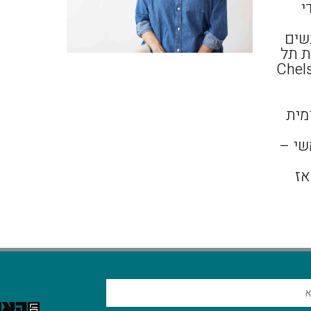
י
שים
ת תל
Chelsea Colle
מית
שמשי –
אז