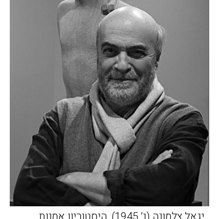
יגאל צלמונה (נ’ 1945), היסטוריון אמנות,