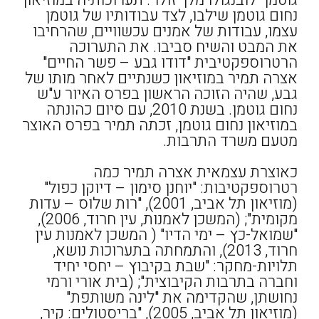
גוטמן "לובנגולו מלך זולו". תערוכותיה במוזיאון
נחום גוטמן שילבו, לצד עבודותיו של גוטמן
עצמו, עבודות של אמנים עכשוויים, שהרחיבו
את המבט והשיח סביבו. את התערוכה
הרטרוספקטיבית "דודו גבע – פשר החיים"
אצרה תמיר במוזיאון כשנתיים לאחר מותו של
גבע, שהיה הזוכה הראשון בפרס האיור ע"ש
נחום גוטמן. בשנת 2010, עם סיום כהונתה
במוזיאון נחום גוטמן, זכתה תמיר בפרס האוצר
מטעם משרד התרבות.
כאוצרת עצמאית אצרה תמיר כמה
רטרוספקטיבות: "יוחנן סימון – דיוקן כפול"
(מוזיאון תל אביב, 2001), "רות שלוס – עדות
מקומית"; (המשכן לאמנות, עין חרוד, 2006),
"שמואל-כץ – ימי הדיו" ( המשכן לאמנות עין
חרוד, 2013), והתמחתה בתערוכות נושא,
תלויות-מחקר: "שבת בקיבוץ – יחסי יחיד
וחברה בתרבות הקיבוצית"; (בית אורי ורמי
נחושתן, שהקדימה את "לינה משותפת"
(מוזיאון תל אביב, 2005), "בריסטולים: קיר,