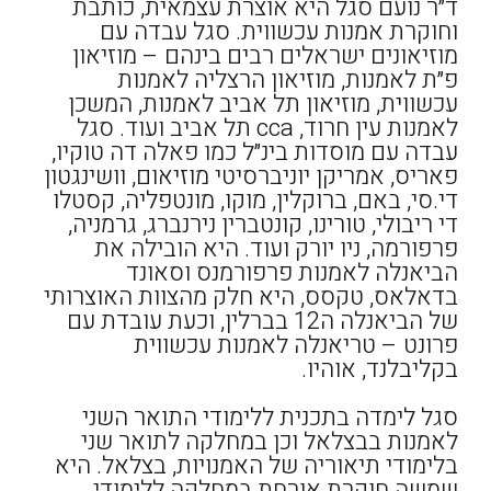
ד״ר נועם סגל היא אוצרת עצמאית, כותבת
וחוקרת אמנות עכשווית. סגל עבדה עם
מוזיאונים ישראלים רבים בינהם – מוזיאון
פ״ת לאמנות, מוזיאון הרצליה לאמנות
עכשווית, מוזיאון תל אביב לאמנות, המשכן
לאמנות עין חרוד, cca תל אביב ועוד. סגל
עבדה עם מוסדות בינ״ל כמו פאלה דה טוקיו,
פאריס, אמריקן יוניברסיטי מוזיאום, וושינגטון
די.סי, באם, ברוקלין, מוקו, מונטפליה, קסטלו
די ריבולי, טורינו, קונטברין נירנברג, גרמניה,
פרפורמה, ניו יורק ועוד. היא הובילה את
הביאנלה לאמנות פרפורמנס וסאונד
בדאלאס, טקסס, היא חלק מהצוות האוצרותי
של הביאנלה ה12 בברלין, וכעת עובדת עם
פרונט – טריאנלה לאמנות עכשווית
בקליבלנד, אוהיו.
סגל לימדה בתכנית ללימודי התואר השני
לאמנות בבצלאל וכן במחלקה לתואר שני
בלימודי תיאוריה של האמנויות, בצלאל. היא
שמשה חוקרת אורחת במחלקה ללימודי