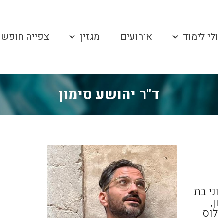
לי לימוד
אירועים
מגזין
צפייה חופשי
ד"ר יהושע סימון
ני בת
,
לוס