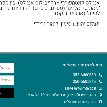
אנג'לס קונטמפוררי ארקייב, לוס אנג'לס). בין ספרי
"ניאומטריאליזם" (סטרנברג פרס) ו"היות יחד קודם
להיות" (ארקייב בוקס).
תצלום יהושע סימון: ליאור גריידי
בית לאמנות ישראלית
052-6460880
050-5605815
israeliart@mta.ac.il
הצ
האקדמית ת"א-יפו, חבר הלאומים 10 תל אביב
בית לאמנות ישראלית