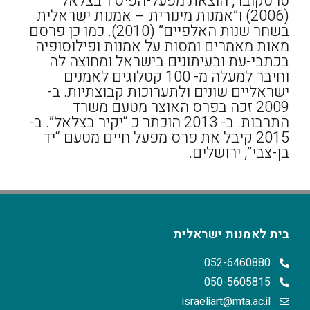
טרטקובר, הוצאת מפעל-הפיס ו”בצלאל”
(2006) ו”אמנות מינורית – אמנות ישראלית
בשחר שנות האלפיים” (2010). כמו כן פרסם
מאות מאמרים ומסות על אמנות ופילוסופיה
בכתבי-עת ובעיתונים בישראל ומחוצה לה
וחיבר למעלה מ- 100 קטלוגים לאמנים
ישראליים שונים ולתערוכות קבוצתיות. ב-
2009 זכה בפרס האוצר מטעם משרד
התרבות. ב- 2013 הוכתר כ “יקיר בצלאל”. ב-
2015 קיבל את פרס מפעל חיים מטעם “יד
בן-צבי”, ירושלים.
בית לאמנות ישראלית
052-6460880
050-5605815
israeliart@mta.ac.il