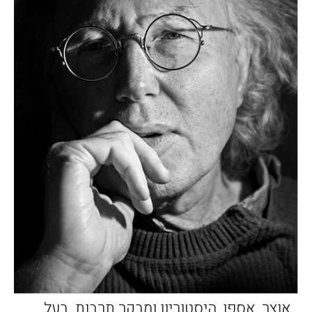
אוצר, אספן, היסטוריון ומבקר תרבות. בעל