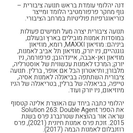
דנה יהלומי עומדת בראש תנועה ציבורית –
גוף מחקר פרפורמטיבי הלומד ומייצר
כוריאוגרפיות פוליטיות במרחב הציבורי.
תנועה ציבורית יצרה מעל חמישים פעולות
במוסדות אמנות מובילים בארץ ובעולם,
ביניהם: מוזיאון MAXXI, רומא, מוזיאון
גוגנהיים, ניו יורק, מוזיאון תל אביב לאמנות,
מוזיאון ואן-אבבה, איינדהובן; פרפורמה, ניו
יורק; המרכז לאמנות עכשווית של אוסטרליה,
מלבורן; ותיאטרון הבל אם אופר, ברלין. תנועה
ציבורית השתתפה בביאנלה לאמנות אסיה,
טייפה, בביאנלה של ברלין, בטריאנלה של הניו
מיוזיאום, ניו יורק ועוד.
יהלומי כתבה ביחד עם האוצרת אלינה קטסוף
את הספר Solution 263: Double Agent
שראה אור בהוצאת שטרנברג פרס בשנת
2015. זוכת פרס אמנות חיונית (2021), פרס
רוזנבלום לאמנות הבמה (2017).