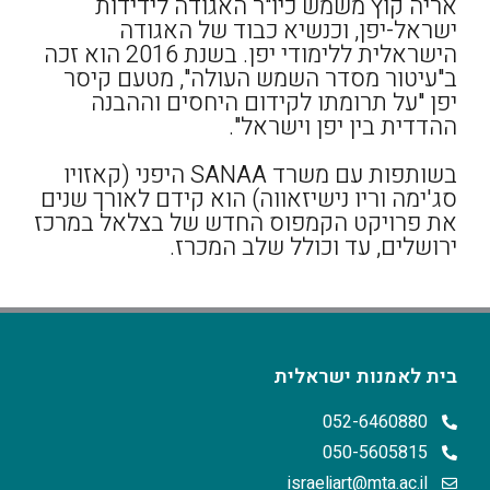
אריה קוץ משמש כיו"ר האגודה לידידות
ישראל-יפן, וכנשיא כבוד של האגודה
הישראלית ללימודי יפן. בשנת 2016 הוא זכה
ב"עיטור מסדר השמש העולה", מטעם קיסר
יפן "על תרומתו לקידום היחסים וההבנה
ההדדית בין יפן וישראל".
בשותפות עם משרד SANAA היפני (קאזויו
סג'ימה וריו נישיזאווה) הוא קידם לאורך שנים
את פרויקט הקמפוס החדש של בצלאל במרכז
ירושלים, עד וכולל שלב המכרז.
בית לאמנות ישראלית
052-6460880
050-5605815
israeliart@mta.ac.il