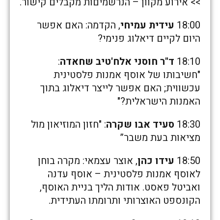
>> אירוע מקוון – הנרשמיםות מקבלים קישור.
18:00
עידית עמיחי
, הקדמה: האם אפשר
היום לקיים דיאלוג פנימי?
18:10
ד"ר חוסני אלח'טיב שחאדה
:
"חשיבותו של אוסף אמנות פלסטינית
עכשווית; האם אפשר לייצר דיאלוג בתוך
האמנות הישראלית?"
18:30
סעיד אבו שקרה
: "חזון המוזיאון מול
מציאות בעת משבר”
18:50
עידו כהן
, אוצר עצמאי: מקרה בוחן
לאוסף אמנות פלסטינית – אוסף עדנה
ואביטל פאסט. אודות הליך בניית האוסף,
הקונספט האוצרותי ותרומתו העתידית.