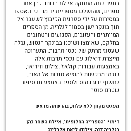
בתערוכתה מתחקה איילת השחר כהן אחר
ספרים, שהושלכו מספריית יד מרדכי ונאספו
במסירות על ידי ספרנית הקיבוץ לשעבר אל
תוך בונקר ישן בסמוך לגלריה. מן הספרים
המיותרים והעזובים, הפגועים והטחובים
בחלקם, שאומצו ושוכנו בבונקר הנטוש, נִגלה
שעטנז מרתק של נכסי תרבות. התערוכה
מייצרת דיאלוג עם נכסי תרבות אלה
באמצעות עבודות קולאז', צילום ווידיאו,
שכמו מבקשות להוציא סודות אל האור,
לחשוף ידע כמוס ולספר באמצעותו סיפור
שטרם סופר.
מפגש מקוון ללא עלות, בהרשמה מראש
דימוי: "הספרייה החלופית", איילת השחר כהן
בגלריה דנה. צילום: ליאת אלבלינג