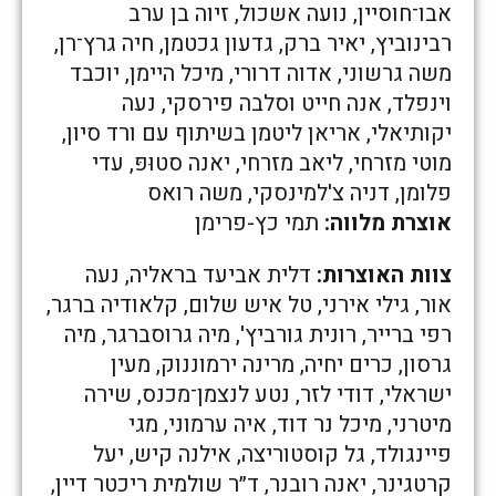
אבו־חוסיין, נועה אשכול, זיוה בן ערב
רבינוביץ, יאיר ברק, גדעון גכטמן, חיה גרץ־רן,
משה גרשוני, אדוה דרורי, מיכל היימן, יוכבד
וינפלד, אנה חייט וסלבה פירסקי, נעה
יקותיאלי, אריאן ליטמן בשיתוף עם ורד סיון,
מוטי מזרחי, ליאב מזרחי, יאנה סטוּפּ, עדי
פלומן, דניה צ'למינסקי, משה רואס
אוצרת מלווה:
תמי כץ-פרימן
צוות האוצרות:
דלית אביעד בראליה, נעה
אור, גילי אירני, טל איש שלום, קלאודיה ברגר,
רפי ברייר, רונית גורביץ', מיה גרוסברגר, מיה
גרסון, כרים יחיה, מרינה ירמוננוק, מעין
ישראלי, דודי לזר, נטע לנצמן־מכנס, שירה
מיטרני, מיכל נר דוד, איה ערמוני, מגי
פיינגולד, גל קוסטוריצה, אילנה קיש, יעל
קרטגינר, יאנה רובנר, ד״ר שולמית ריכטר דיין,