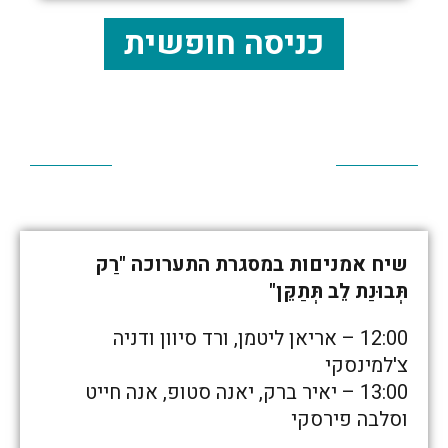
כניסה חופשית
שיח אמניםות במסגרת התערוכה "רַק
תְּבוּנַת לֵב תְּתַקֵּן"
12:00 – אריאן ליטמן, ורד סיוון ודניה
צ'למינסקי
13:00 – יאיר ברק, יאנה סטופ, אנה חייט
וסלבה פירסקי