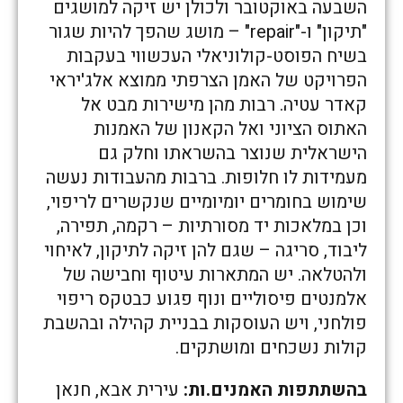
השבעה באוקטובר ולכולן יש זיקה למושגים
"תיקון" ו-"repair" – מושג שהפך להיות שגור
בשיח הפוסט-קולוניאלי העכשווי בעקבות
הפרויקט של האמן הצרפתי ממוצא אלג'יראי
קאדר עטיה. רבות מהן מישירות מבט אל
האתוס הציוני ואל הקאנון של האמנות
הישראלית שנוצר בהשראתו וחלק גם
מעמידות לו חלופות. ברבות מהעבודות נעשה
שימוש בחומרים יומיומיים שנקשרים לריפוי,
וכן במלאכות יד מסורתיות – רקמה, תפירה,
ליבוד, סריגה – שגם להן זיקה לתיקון, לאיחוי
ולהטלאה. יש המתארות עיטוף וחבישה של
אלמנטים פיסוליים ונוף פגוע כבטקס ריפוי
פולחני, ויש העוסקות בבניית קהילה ובהשבת
קולות נשכחים ומושתקים.
בהשתתפות האמנים.ות:
עירית אבא, חנאן