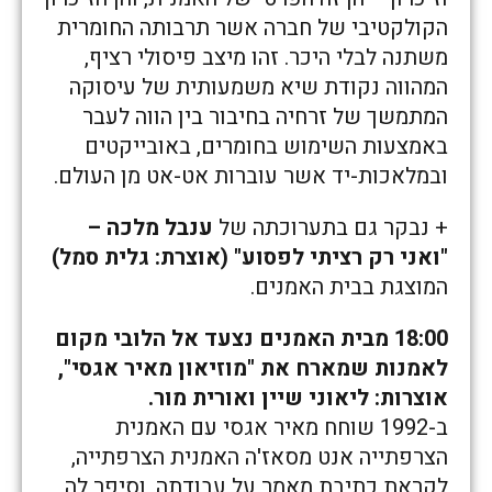
הקולקטיבי של חברה אשר תרבותה החומרית
משתנה לבלי היכר. זהו מיצב פיסולי רציף,
המהווה נקודת שיא משמעותית של עיסוקה
המתמשך של זרחיה בחיבור בין הווה לעבר
באמצעות השימוש בחומרים, באובייקטים
ובמלאכות-יד אשר עוברות אט-אט מן העולם.
+ נבקר גם בתערוכתה של
ענבל מלכה –
"ואני רק רציתי לפסוע"
(אוצרת: גלית סמל)
המוצגת בבית האמנים.
18:00 מבית האמנים נצעד אל הלובי מקום
לאמנות שמארח את "מוזיאון מאיר אגסי",
אוצרות: ליאוני שיין ואורית מור.
ב-1992 שוחח מאיר אגסי עם האמנית
הצרפתייה אנט מסאז'ה האמנית הצרפתייה,
לקראת כתיבת מאמר על עבודתה, וסיפר לה