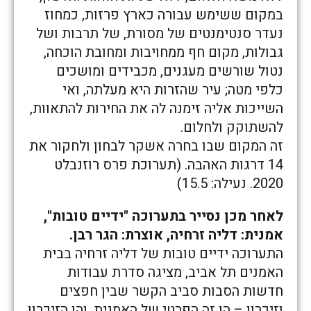
במקום ששימש עבורה כארץ פרזות, כמחוז
נעדר סנטימנטים של מסורת, של תרבות ושל
גבולות, מקום חף ממחויבות ומחובת הוכחה,
נטול שורשים מעגנים, מכבידים ומושכים
כלפי מטה; עיר שהזרות היא מעלתה, ואי
השייכות אליה זימנה לה את החירות להתאוות,
להשתוקק ולחלום.
זה המקום שבו בחרה אשקר לבחון ולחקור את
14 דרגות האהבה. (תערוכת פרס רוזנבלט
2020. נעילה: 15.5)
לאחר מכן נסייר בתערוכה "ידיים טובות",
אמנית: דליה זרחיה, אוצרת: הגר רבן.
התערוכה ידיים טובות של דליה זרחיה בבית
האמנים תל אביב, מציגה סדרת עבודות
חדשות הסבות סביב הקשר שבין חפצים
וזיכרון – הן זה הפרטי של האמנית, והן הזיכרון