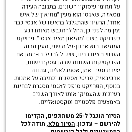
על תחומי עיסוקיו השונים. בתגובה העירה
מסאז'ה, שאגסי הוא מעין "מוזיאון של איש
אחד". הרעיון שהתגלגל בראשו של אגסי כבר
זמן מה לפני כן, החל להתגבש מאותו רגע
כפרויקט בשם "מוזיאון מאיר אגסי". פרויקט
המוזיאון הוא ארגון-על מושגי, מעין מבנה
העשוי תאים רבים, שיכול להכיל בו-בזמן את
הפרקטיקות השונות שבהן עסק: רישום,
יצירת ספרי אמן, אסמבלאז'ים, עבודה
ארכיבאית, פריטי אספנות וכתיבה על אמנות.
בנוסף, הפרויקט סיפק לאגסי מסגרת לבחינת
רעיונות שהעסיקו אותו לאורך השנים
באמצעים פלסטיים וטקסטואליים.
הסיור מוגבל ל-25 משתתפים, הקדימו
להירשם – עדכון:
הסיור מלא
, תודה לכל
המתעניינים ולכל הנרשמים.