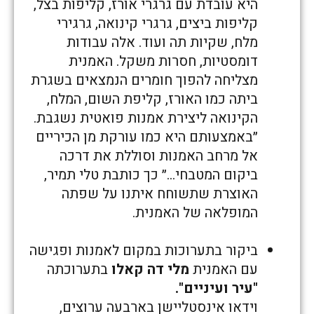
היא עובדת עם גרגרי אורז, קליפות בצל,
קליפות ביצים, גרגרי קינואה, גרגירי
מלח, שקיות תה ועוד. אלה עבודות
דומסטיות, חסרות משקל. האמנית
מצליחה להפוך חומרים הנמצאים בשגרת
ביתה כמו האורז, קליפת השום, המלח,
הקינואה ליצירת אמנות פואטית נשגבת.
״באמצעותם היא כמו עורקת מן הכיריים
אל מרחב האמנות וסוללת את דרכה
ביקום המטבחי…״ כך כותבת טלי תמיר,
האוצרת שתשוחח איתנו על שפתה
המופלאה של האמנית.
ביקור בתערוכות במקום לאמנות ופגישה
עם האמנית
מלי דה קאלו
בתערוכתה
"עיר ועיניים".
וידאו אינסטליישן בארבעה ערוצים,