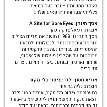
ואופני ממשותם – ובה-בעת גם את
צלליותיהם, רוחות הרפאים שלהם.
אסף הינדן: A Site for Sore Eyes
אוצרת: דניאל צדקה-כהן
אסף הינדן (נ' 1988) חושב את מדיום הצילום
תוך מודעוּת למנגנוניו, לגבולותיו ולתנאיו
ההיסטוריים. עבודתו נעה בין פרקטיקות
מבוססות-עדשה לבין פעולות של איסוף,
שימור וארכיון, ובוחנת כיצד דימויים נוצרים
ונשמרים.
אורית חסון-ולדר: ציפור בלי מקור
אוצרת: גליה בר אור
בתערוכתה ציפור בלי מקור, אורית חסון-ולדר
יוצאת מנקודת מוצא מוזיקלית שהיא בה-בעת
גם משפחתית ותרבותית. בראיון עם דודה,